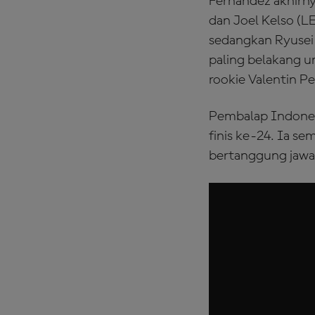
Fernandez akhirnya
dan Joel Kelso (L
sedangkan Ryusei
paling belakang u
rookie Valentin P
Pembalap Indones
finis ke-24. Ia s
bertanggung jawa