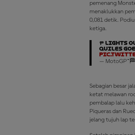
pemenang Monster
menaklukkan pemi
0,081 detik. Podi
ketiga.
🚥 LIGHTS 
Quiles goe
pic.twitt
— MotoGP™🏁
Sebagian besar ja
ketat melawan ro
pembalap lalu k
Piqueras dan Rue
jelang tujuh lap 