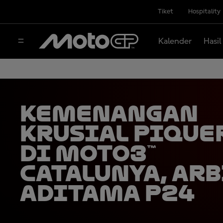
Tiket
Hospitality
Kalender
Hasil
Kemenangan
Krusial Pique
di Moto3™
Catalunya, Arb
Aditama P24