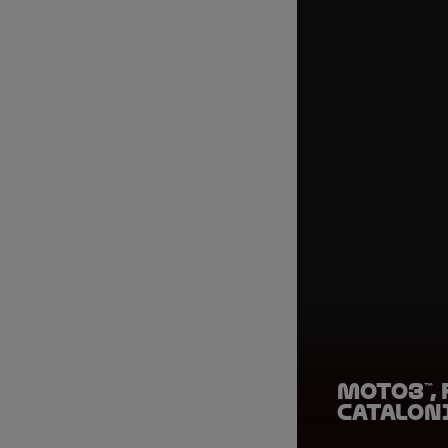
Moto3™,
Catalon