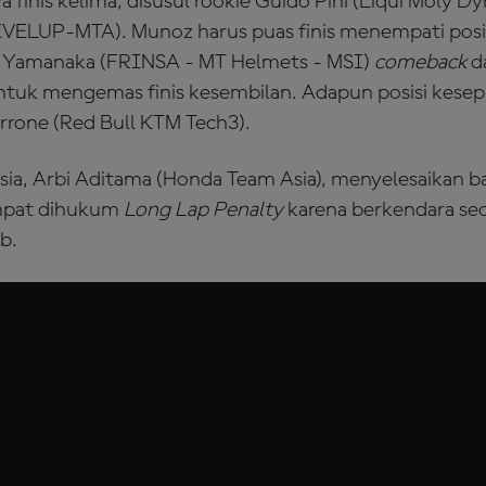
 finis kelima, disusul rookie Guido Pini (Liqui Moly D
EVELUP-MTA). Munoz harus puas finis menempati posi
 Yamanaka (FRINSA - MT Helmets - MSI)
comeback
d
ntuk mengemas finis kesembilan. Adapun posisi kesep
errone (Red Bull KTM Tech3).
ia, Arbi Aditama (Honda Team Asia), menyelesaikan b
empat dihukum
Long Lap Penalty
karena berkendara sec
b.