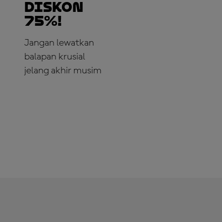
Diskon
75%!
Jangan lewatkan
balapan krusial
jelang akhir musim
LANGGANAN
SEKARANG!