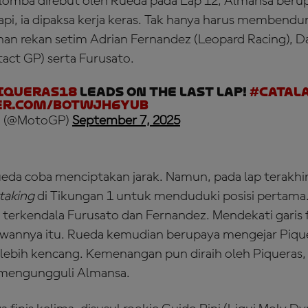
 lomba direbut oleh Rueda pada Lap 12, Almansa ber
api, ia dipaksa kerja keras. Tak hanya harus membendu
an rekan setim Adrian Fernandez (Leopard Racing), D
act GP) serta Furusato.
iqueras18
LEADS on the last lap!
#Catal
er.com/BotwJh6Yub
 (@MotoGP)
September 7, 2025
Rueda coba menciptakan jarak. Namun, pada lap terakhir
taking
di Tikungan 1 untuk menduduki posisi pertama
 terkendala Furusato dan Fernandez. Mendekati garis f
awannya itu. Rueda kemudian berupaya mengejar Piqu
u lebih kencang. Kemenangan pun diraih oleh Piqueras, 
 mengungguli Almansa.