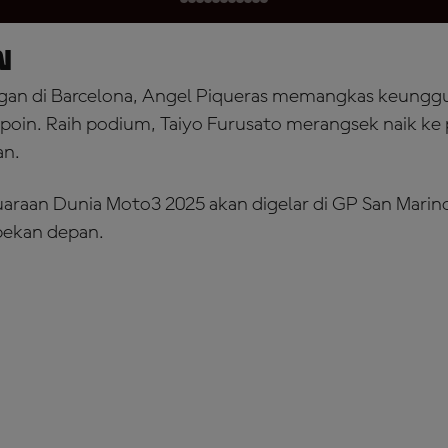
N
n di Barcelona, Angel Piqueras memangkas keunggu
poin. Raih podium, Taiyo Furusato merangsek naik ke 
an.
uaraan Dunia Moto3 2025 akan digelar di GP San Marin
pekan depan.