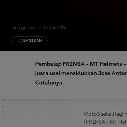
motogp.com
07 Sep 2025
BAGIKAN
Pembalap FRINSA - MT Helmets – M
juara usai menaklukkan Jose Anton
Catalunya.
Moto3 sekali lag
(FRINSA - MT Helm