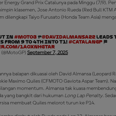
 Energy Grand Prix Catalunya pada Minggu (7/9). Pem
mpin klasemen, Jose Antonio Rueda (Red Bull KTM Ajo
um dilengkapi Taiyo Furusato (Honda Team Asia) meng
OUT in
#Moto3
🚥
@DavidAlmansa22
leads 
s from 9 to 4th into T1!
#CatalanGP
🏁
er.com/1AOxNHgTar
 (@MotoGP)
September 7, 2025
lannya balapan dikuasai oleh David Almansa (Leopard Ra
okie Maximo Quiles (CFMOTO Gaviota Aspar Team). N
ehilangan momentum. Almansa tak kuasa membendun
da yang bangkit dari hukuman
Long Lap Penalty
. Sed
tersisa membuat Quiles melorot turun ke P14.