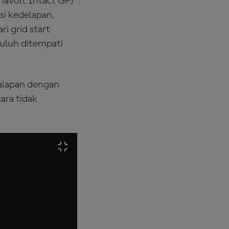
ynavolt Intact GP)
si kedelapan,
ari grid start
uluh ditempati
alapan dengan
ara tidak