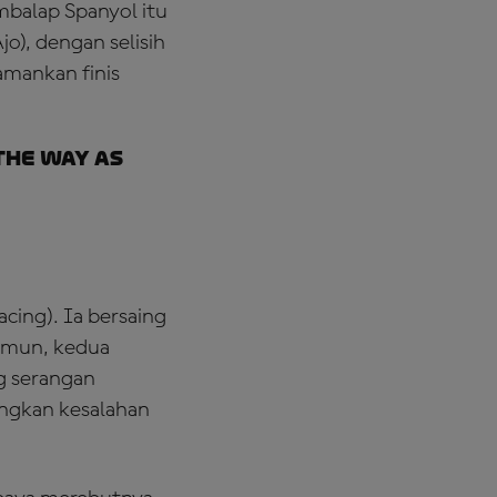
balap Spanyol itu
), dengan selisih
amankan finis
the way as
cing). Ia bersaing
amun, kedua
g serangan
angkan kesalahan