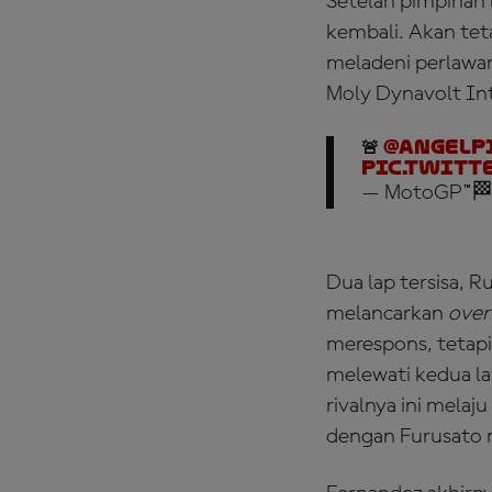
Setelah pimpinan
kembali. Akan tet
meladeni perlawan
Moly Dynavolt Int
🚨
@AngelP
pic.twitt
— MotoGP™🏁
Dua lap tersisa, 
melancarkan
over
merespons, tetapi
melewati kedua l
rivalnya ini melaj
dengan Furusato