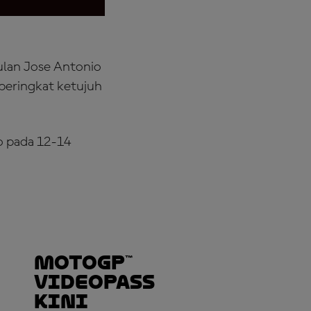
lan Jose Antonio
peringkat ketujuh
o pada 12-14
MotoGP™
VideoPass
Kini