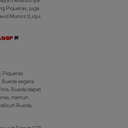
upaya merebutnya
ng Piqueras, juga
avid Munoz (Liqui
anGP
🏁
, Piqueras
. Rueda segera
inis, Rueda dapat
eras, namun
diikuti Rueda,