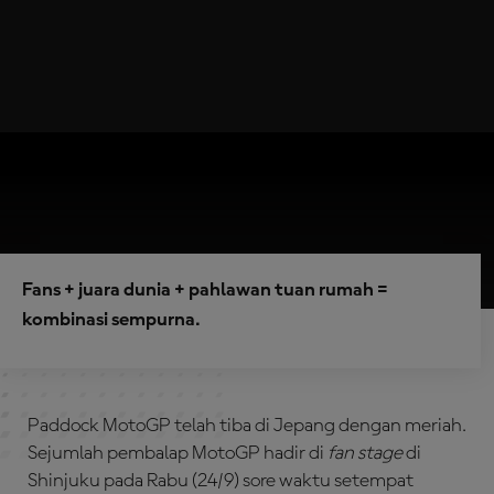
Fans + juara dunia + pahlawan tuan rumah =
kombinasi sempurna.
Paddock MotoGP telah tiba di Jepang dengan meriah.
Sejumlah pembalap MotoGP hadir di
fan stage
di
Shinjuku pada Rabu (24/9) sore waktu setempat