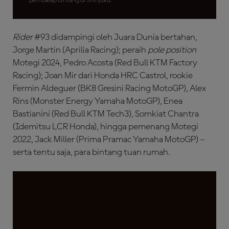
pembalap bintang di Shinjuku.
Rider
#93 didampingi oleh Juara Dunia bertahan,
Jorge Martin (Aprilia Racing); peraih
pole position
Motegi 2024, Pedro Acosta (Red Bull KTM Factory
Racing); Joan Mir dari Honda HRC Castrol, rookie
Fermin Aldeguer (BK8 Gresini Racing MotoGP), Alex
Rins (Monster Energy Yamaha MotoGP), Enea
Bastianini (Red Bull KTM Tech3), Somkiat Chantra
(Idemitsu LCR Honda), hingga pemenang Motegi
2022, Jack Miller (Prima Pramac Yamaha MotoGP) –
serta tentu saja, para bintang tuan rumah.