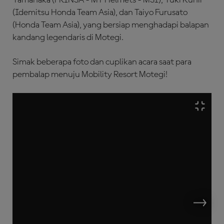
(Idemitsu Honda Team Asia), dan Taiyo Furusato
(Honda Team Asia), yang bersiap menghadapi balapan
kandang legendaris di Motegi.
Simak beberapa foto dan cuplikan acara saat para
pembalap menuju Mobility Resort Motegi!