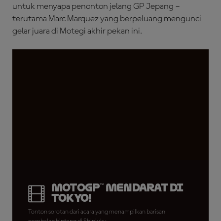
untuk menyapa penonton jelang GP Jepang –
terutama Marc Marquez yang berpeluang mengunci
gelar juara di Motegi akhir pekan ini.
MotoGP™ Mendarat di
Tokyo!
Tonton sorotan dari acara yang menampilkan barisan