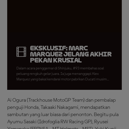
Eksklusif: Marc
Marquez Jelang Akhir
Pekan Krusial
Dalam acara penggemar di Shinjuku, #93 membahas soal
peluang rengkuh gelar juara. Ia juga menanggapi Alex
Marquez yang bakal kendarai motor pabrikan Ducati musim
depan.
Ai Ogura (Trackhouse MotoGP Team) dan pembalap
penguji Honda, Takaaki Nakagami, mendapatkan
sambutan yang luar biasa dari penonton. Begitu pula
Ayumu Sasaki (Idrofoglia RW Racing GP), Ryusei
Yamanaka (FRINSA - MT Helmets - MSI), Yuki Kunii