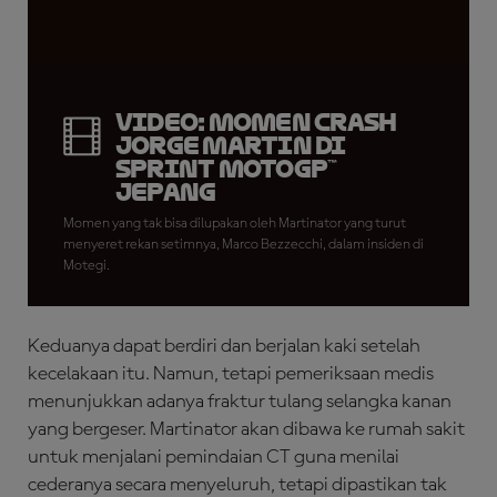
VIDEO: Momen Crash
Jorge Martin di
Sprint MotoGP™
Jepang
Momen yang tak bisa dilupakan oleh Martinator yang turut
menyeret rekan setimnya, Marco Bezzecchi, dalam insiden di
Motegi.
Keduanya dapat berdiri dan berjalan kaki setelah
kecelakaan itu. Namun, tetapi pemeriksaan medis
menunjukkan adanya fraktur tulang selangka kanan
yang bergeser. Martinator akan dibawa ke rumah sakit
untuk menjalani pemindaian CT guna menilai
cederanya secara menyeluruh, tetapi dipastikan tak