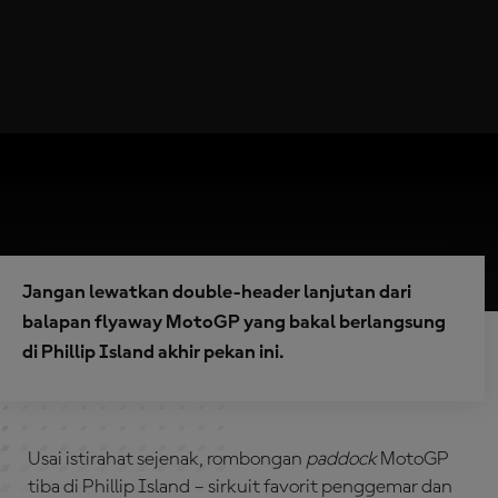
Jangan lewatkan double-header lanjutan dari
balapan flyaway MotoGP yang bakal berlangsung
di Phillip Island akhir pekan ini.
Usai istirahat sejenak, rombongan
paddock
MotoGP
tiba di Phillip Island – sirkuit favorit penggemar dan