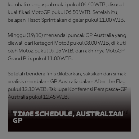
kembali mengaspal mulai pukul 04.40 WIB, disusul
kualifikasi MotoGP pukul 06.50 WIB. Setelah itu,
balapan Tissot Sprint akan digelar pukul 11.00 WIB.
Minggu (19/10) menandai puncak GP Australia yang
diawali dari kategori Moto3 pukul 08.00 WIB, diikuti
oleh Moto2 pukul 09.15 WIB, dan akhirnya MotoGP
Grand Prix pukul 11.00 WIB.
Setelah bendera finis dikibarkan, saksikan dan simak
analisis mendalam GP Australia dalam After the Flag
pukul 12.10 WIB. Tak lupa Konferensi Pers pasca-GP
Australia pukul 12.45 WIB.
Lihat
jadwal lengkapnya
di bawah ini! Perlu diketahui
Time Schedule, Australian
GP
Indonesia lebih lambat empat jam dari Australia.