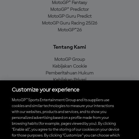
MotoGP™ Fantasy
MotoGP™ Predictor
MotoGP Guru Predict
MotoGP Guru Racing 25/26
MotoGP™26
Tentang Kami
MotoGP Group
Kebijakan Cookie
Pemberitahuan Hukum
Kebijakan Privasi
Kebijakan Pembelian
Customize your experience
MotoGP™ Sports Entertainment Group and its suppliers use
cookies and similar technologies to measure your interactions
with our websites, products and services, and to show you
Unduh Aplikasi Resmi MotoGP™
personalized advertising based on a profile made from your
browsing habits (for example, pages viewed by you). By clicking
“Enable all”, you agree to the storing of our cookies on your device
for those purposes. By clicking “Customize” you can choose which