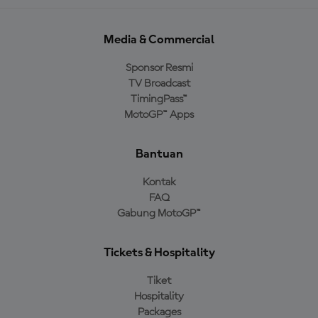
Media & Commercial
Sponsor Resmi
TV Broadcast
TimingPass™
MotoGP™ Apps
Bantuan
Kontak
FAQ
Gabung MotoGP™
Tickets & Hospitality
Tiket
Hospitality
Packages