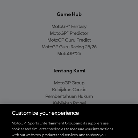
Game Hub
MotoGP™ Fantasy
MotoGP™ Predictor
MotoGP Guru Predict
MotoGP Guru Racing 25/26
MotoGP™26
Tentang Kami
MotoGP Group
Kebijakan Cookie
Pemberitahuan Hukum
Kebijakan Privasi
Kebijakan Pembelian
Customize your experience
MotoGP™ Sports Entertainment Group and its suppliers use
cookies and similar technologies to measure your interactions
with our websites, products and services, and to show you
Unduh Aplikasi Resmi MotoGP™