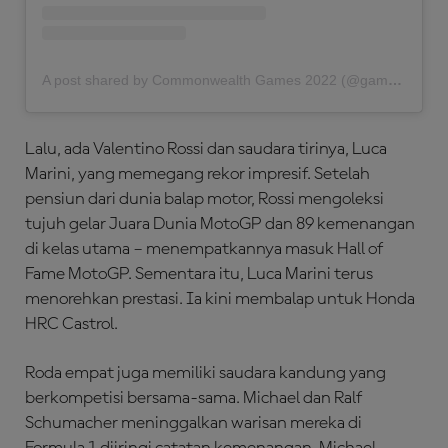
A post shared by Commonwealth Games 2022 (@gamescommonwealth)
Lalu, ada Valentino Rossi dan saudara tirinya, Luca
Marini, yang memegang rekor impresif. Setelah
pensiun dari dunia balap motor, Rossi mengoleksi
tujuh gelar Juara Dunia MotoGP dan 89 kemenangan
di kelas utama – menempatkannya masuk Hall of
Fame MotoGP. Sementara itu, Luca Marini terus
menorehkan prestasi. Ia kini membalap untuk Honda
HRC Castrol.
Roda empat juga memiliki saudara kandung yang
berkompetisi bersama-sama. Michael dan Ralf
Schumacher meninggalkan warisan mereka di
Formula 1 diiringi catatan kemenangan. Michael