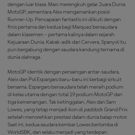
dengan luar biasa. Marc merengkuh gelar Juara Dunia
MotoGP, sementara Alex mengamankan posisi
Runner-Up. Pencapaian fantastis ini diikuti dengan
finis pertama dan kedua bagi Marquez bersaudara
dalam klasemen – pertama kalinya dalam sejarah
Kejuaraan Dunia. Kakak-adik dari Cervera, Spanyol itu
pun bergabung dengan saudara kandung ternama di
dunia olahraga.
MotoGP identik dengan persaingan antar-saudara.
Aleix dan Pol Espargaro baru-baru ini berbagi sirkuit
bersama. Espargaro bersaudara telah meraih podium
di kelas utama dengan total 19 podium MotoGP dan
tiga kemenangan. Tak ketinggalan, Alex dan Sam
Lowes, yang tetap menjadi ikon di
paddoc
k Grand Prix
setelah menorehkan prestasi dalam dunia balap motor.
Saat ini, kedua saudara kembar Lowes berlomba di
WorldSBK, dan selalu menjadi yang terdepan.