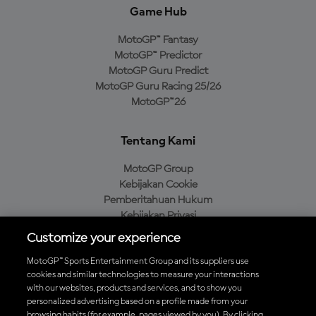
Game Hub
MotoGP™ Fantasy
MotoGP™ Predictor
MotoGP Guru Predict
MotoGP Guru Racing 25/26
MotoGP™26
Tentang Kami
MotoGP Group
Kebijakan Cookie
Pemberitahuan Hukum
Kebijakan Privasi
Kebijakan Pembelian
Customize your experience
MotoGP™ Sports Entertainment Group and its suppliers use
cookies and similar technologies to measure your interactions
with our websites, products and services, and to show you
Unduh Aplikasi Resmi MotoGP™
personalized advertising based on a profile made from your
browsing habits (for example, pages viewed by you). By clicking