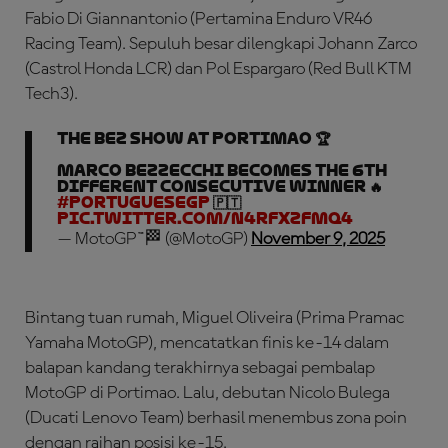
Fabio Di Giannantonio (Pertamina Enduro VR46
Racing Team). Sepuluh besar dilengkapi Johann Zarco
(Castrol Honda LCR) dan Pol Espargaro (Red Bull KTM
Tech3).
The BEZ show at Portimao 🏆
Marco Bezzecchi becomes the 6th
different consecutive winner 🔥
#PortugueseGP
🇵🇹
pic.twitter.com/N4rfxzfMQ4
— MotoGP™🏁 (@MotoGP)
November 9, 2025
Bintang tuan rumah, Miguel Oliveira (Prima Pramac
Yamaha MotoGP), mencatatkan finis ke-14 dalam
balapan kandang terakhirnya sebagai pembalap
MotoGP di Portimao. Lalu, debutan Nicolo Bulega
(Ducati Lenovo Team) berhasil menembus zona poin
dengan raihan posisi ke-15.