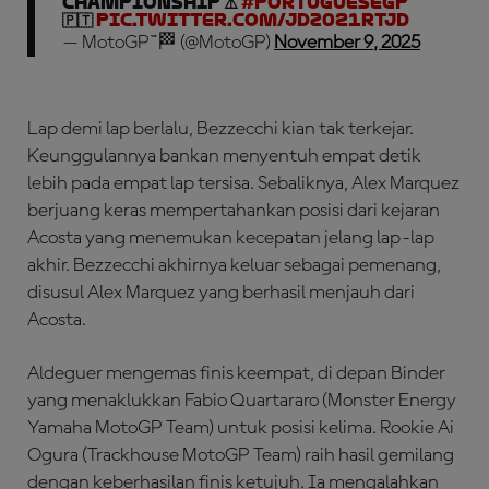
Championship ⚠️
#PortugueseGP
🇵🇹
pic.twitter.com/jdZ021RtjD
— MotoGP™🏁 (@MotoGP)
November 9, 2025
Lap demi lap berlalu, Bezzecchi kian tak terkejar.
Keunggulannya bankan menyentuh empat detik
lebih pada empat lap tersisa. Sebaliknya, Alex Marquez
berjuang keras mempertahankan posisi dari kejaran
Acosta yang menemukan kecepatan jelang lap-lap
akhir. Bezzecchi akhirnya keluar sebagai pemenang,
disusul Alex Marquez yang berhasil menjauh dari
Acosta.
Aldeguer mengemas finis keempat, di depan Binder
yang menaklukkan Fabio Quartararo (Monster Energy
Yamaha MotoGP Team) untuk posisi kelima. Rookie Ai
Ogura (Trackhouse MotoGP Team) raih hasil gemilang
dengan keberhasilan finis ketujuh. Ia mengalahkan