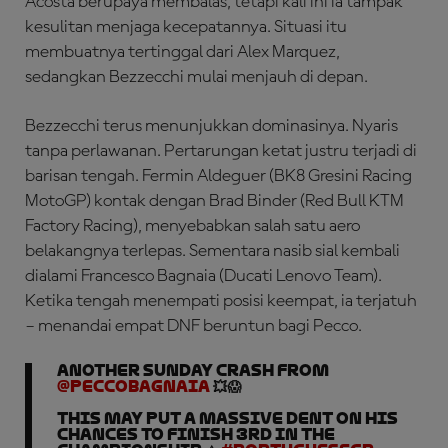
Acosta berupaya membalas, tetapi kali ini ia tampak
kesulitan menjaga kecepatannya. Situasi itu
membuatnya tertinggal dari Alex Marquez,
sedangkan Bezzecchi mulai menjauh di depan.
Bezzecchi terus menunjukkan dominasinya. Nyaris
tanpa perlawanan. Pertarungan ketat justru terjadi di
barisan tengah. Fermin Aldeguer (BK8 Gresini Racing
MotoGP) kontak dengan Brad Binder (Red Bull KTM
Factory Racing), menyebabkan salah satu aero
belakangnya terlepas. Sementara nasib sial kembali
dialami Francesco Bagnaia (Ducati Lenovo Team).
Ketika tengah menempati posisi keempat, ia terjatuh
– menandai empat DNF beruntun bagi Pecco.
Another Sunday crash from
@PeccoBagnaia
💥😱
This may put a massive dent on his
chances to finish 3rd in the