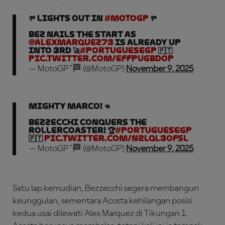
🚥 LIGHTS OUT in
#MotoGP
🚥
Bez nails the start as
@alexmarquez73
is already up
into 3rd 🚀
#PortugueseGP
🇵🇹
pic.twitter.com/eFfpUgBdop
— MotoGP™🏁 (@MotoGP)
November 9, 2025
Mighty Marco! 👊
Bezzecchi conquers the
rollercoaster! 🏆
#PortugueseGP
🇵🇹
pic.twitter.com/N2Lql3ofsl
— MotoGP™🏁 (@MotoGP)
November 9, 2025
Satu lap kemudian, Bezzecchi segera membangun
keunggulan, sementara Acosta kehilangan posisi
kedua usai dilewati Alex Marquez di Tikungan 1.