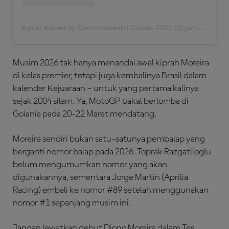
A post shared by Commonwealth Games 2022 (@gamescommonwealth)
Musim 2026 tak hanya menandai awal kiprah Moreira
di kelas premier, tetapi juga kembalinya Brasil dalam
kalender Kejuaraan – untuk yang pertama kalinya
sejak 2004 silam. Ya, MotoGP bakal berlomba di
Goiania pada 20-22 Maret mendatang.
Moreira sendiri bukan satu-satunya pembalap yang
berganti nomor balap pada 2026. Toprak Razgatlioglu
belum mengumumkan nomor yang akan
digunakannya, sementara Jorge Martin (Aprilia
Racing) embali ke nomor #89 setelah menggunakan
nomor #1 sepanjang musim ini.
Jangan lewatkan debut Diogo Moreira dalam Tes