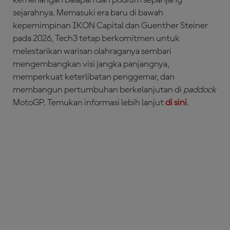
kemenangan balapan dan podium sepanjang
sejarahnya. Memasuki era baru di bawah
kepemimpinan IKON Capital dan Guenther Steiner
pada 2026, Tech3 tetap berkomitmen untuk
melestarikan warisan olahraganya sembari
mengembangkan visi jangka panjangnya,
memperkuat keterlibatan penggemar, dan
membangun pertumbuhan berkelanjutan di
paddock
MotoGP. Temukan informasi lebih lanjut
di sini
.