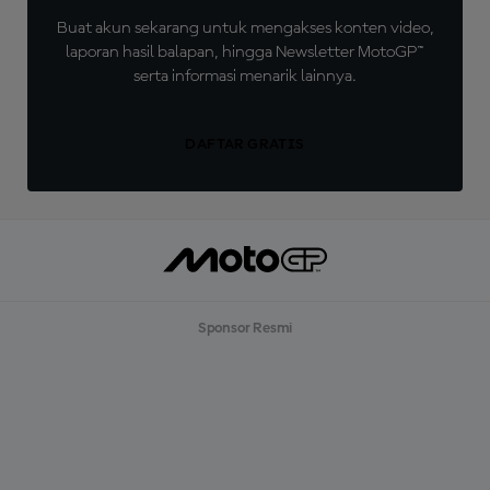
Buat akun sekarang untuk mengakses konten video,
laporan hasil balapan, hingga Newsletter MotoGP™
serta informasi menarik lainnya.
DAFTAR GRATIS
Sponsor Resmi