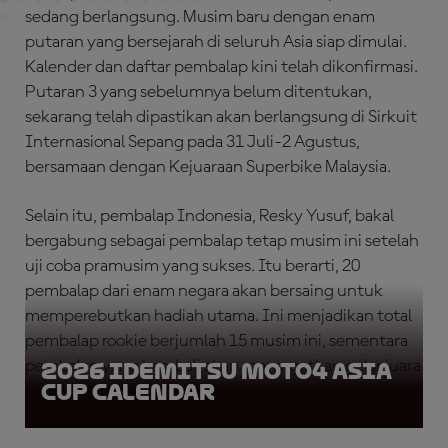
sedang berlangsung. Musim baru dengan enam
putaran yang bersejarah di seluruh Asia siap dimulai.
Kalender dan daftar pembalap kini telah dikonfirmasi.
Putaran 3 yang sebelumnya belum ditentukan,
sekarang telah dipastikan akan berlangsung di Sirkuit
Internasional Sepang pada 31 Juli-2 Agustus,
bersamaan dengan Kejuaraan Superbike Malaysia.
Selain itu, pembalap Indonesia, Resky Yusuf, bakal
bergabung sebagai pembalap tetap musim ini setelah
uji coba pramusim yang sukses. Itu berarti, 20
pembalap dari enam negara akan bersaing untuk
memperebutkan hadiah utama. Ini menjadikan total
pembalap rookie berjumlah 15 musim ini, sementara
pembalap yang kembali akan menargetkan gelar juara
2026 Idemitsu Moto4 Asia
Cup Calendar
sekali lagi pada 2026.