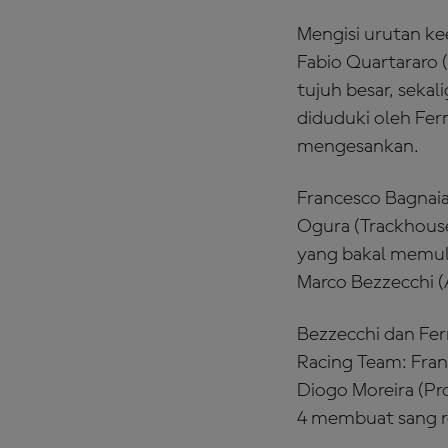
Mengisi urutan ke
Fabio Quartarar
tujuh besar, seka
diduduki oleh Fer
mengesankan.
Francesco Bagnaia
Ogura (Trackhouse
yang bakal memulai
Marco Bezzecchi (
Bezzecchi dan Fe
Racing Team: Fran
Diogo Moreira (Pr
4 membuat sang r