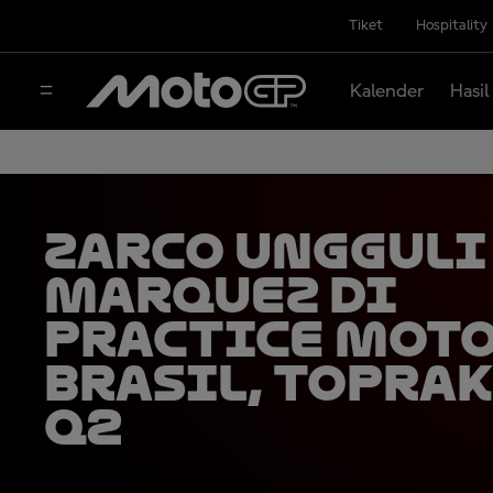
Tiket
Hospitality
Kalender
Hasil
Zarco Ungguli
Marquez di
Practice Moto
Brasil, Toprak
Q2