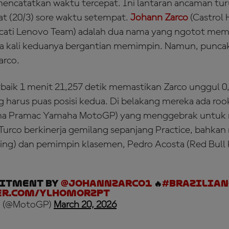
ncatatkan waktu tercepat. Ini lantaran ancaman tur
t (20/3) sore waktu setempat.
Johann Zarco
(Castrol
ati Lenovo Team) adalah dua nama yang ngotot mem
a kali keduanya bergantian memimpin. Namun, punca
arco.
baik 1 menit 21,257 detik memastikan Zarco unggul 0,
 harus puas posisi kedua. Di belakang mereka ada roo
ma Pramac Yamaha MotoGP) yang menggebrak untu
 Turco berkinerja gemilang sepanjang Practice, bahka
acing) dan pemimpin klasemen, Pedro Acosta (Red Bull
itment by
@johannzarco1
🔥
#Brazilian
er.com/ylhomorZpT
 (@MotoGP)
March 20, 2026