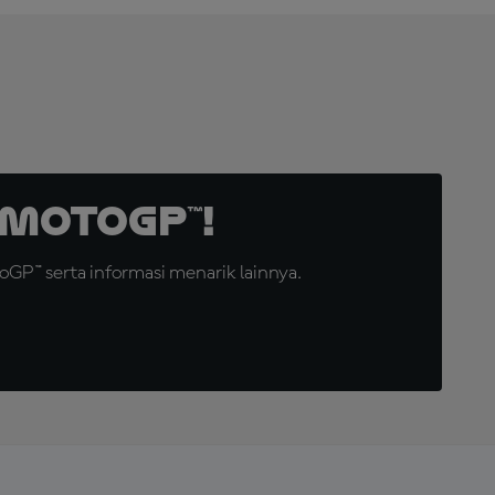
MotoGP™!
GP™ serta informasi menarik lainnya.