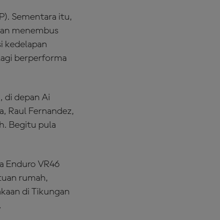
). Sementara itu,
ngan menembus
si kedelapan
lagi berperforma
 di depan Ai
a, Raul Fernandez,
h. Begitu pula
na Enduro VR46
 tuan rumah,
akaan di Tikungan
.