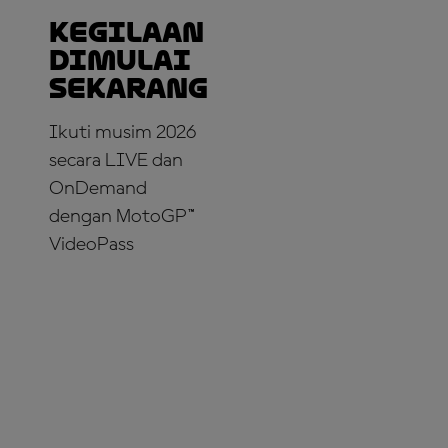
Kegilaan
dimulai
sekarang
Ikuti musim 2026
secara LIVE dan
OnDemand
dengan MotoGP™
VideoPass
LANGGANAN
SEKARANG!