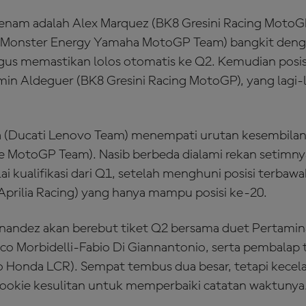
enam adalah Alex Marquez (BK8 Gresini Racing MotoGP
o (Monster Energy Yamaha MotoGP Team) bangkit de
ligus memastikan lolos otomatis ke Q2. Kemudian posi
min Aldeguer (BK8 Gresini Racing MotoGP), yang lagi-
 (Ducati Lenovo Team) menempati urutan kesembilan,
 MotoGP Team). Nasib berbeda dialami rekan setimny
 kualifikasi dari Q1, setelah menghuni posisi terbawa
Aprilia Racing) yang hanya mampu posisi ke-20.
rnandez akan berebut tiket Q2 bersama duet Pertami
co Morbidelli-Fabio Di Giannantonio, serta pembalap
o Honda LCR). Sempat tembus dua besar, tetapi kecel
ookie kesulitan untuk memperbaiki catatan waktunya