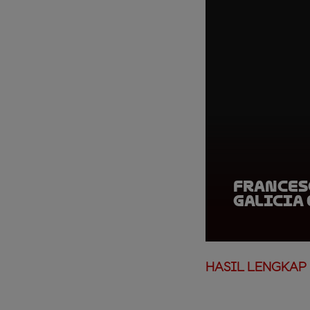
Frances
Galicia 
HASIL LENGKAP