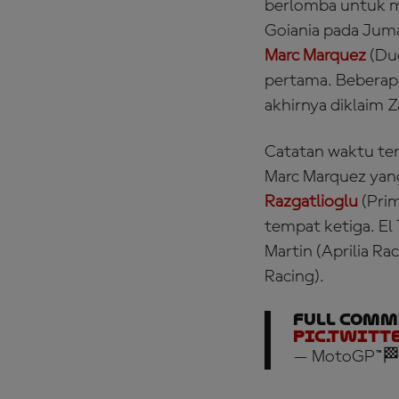
berlomba untuk me
Goiania pada Juma
Marc Marquez
(Duc
pertama. Beberap
akhirnya diklaim Z
Catatan waktu ter
Marc Marquez yang
Razgatlioglu
(Pri
tempat ketiga. El
Martin (Aprilia R
Racing).
Full comm
pic.twitt
— MotoGP™🏁