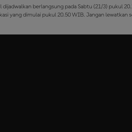
 dijadwalkan berlangsung pada Sabtu (21/3) pukul 20
fikasi yang dimulai pukul 20.50 WIB. Jangan lewatkan 