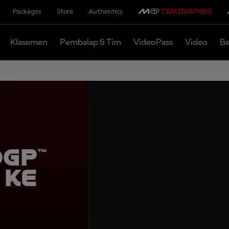
Packages
Store
Authentics
Klasemen
Pembalap & Tim
VideoPass
Video
Be
GP™
 ke