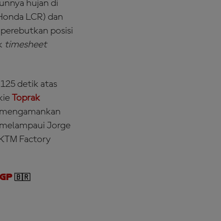
unnya hujan di
 Honda LCR) dan
perebutkan posisi
k
timesheet
125 detik atas
kie
Toprak
k mengamankan
n melampaui Jorge
 KTM Factory
GP
🇧🇷