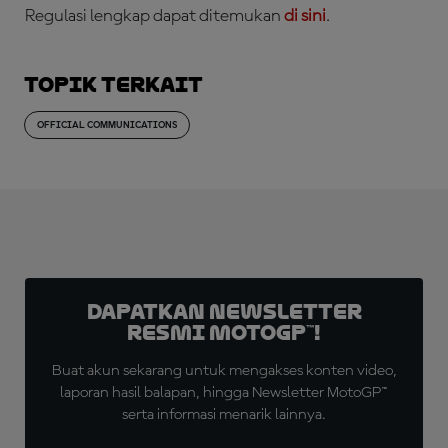
Regulasi lengkap dapat ditemukan
di sini
.
Topik Terkait
OFFICIAL COMMUNICATIONS
Dapatkan Newsletter
Resmi MotoGP™!
Buat akun sekarang untuk mengakses konten video,
laporan hasil balapan, hingga Newsletter MotoGP™
serta informasi menarik lainnya.