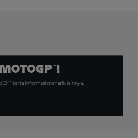
MotoGP™!
GP™ serta informasi menarik lainnya.