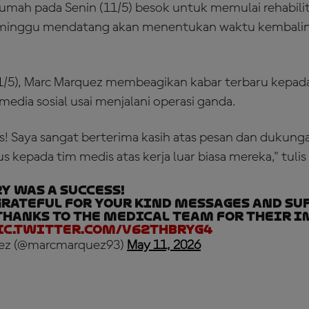
rumah pada Senin (11/5) besok untuk memulai rehabili
minggu mendatang akan menentukan waktu kembaliny
11/5), Marc Marquez membeagikan kabar terbaru kepad
edia sosial usai menjalani operasi ganda.
s! Saya sangat berterima kasih atas pesan dan dukung
s kepada tim medis atas kerja luar biasa mereka," tulis
y was a success!
grateful for your kind messages and sup
thanks to the medical team for their 
ic.twitter.com/V62THbRyg4
ez (@marcmarquez93)
May 11, 2026