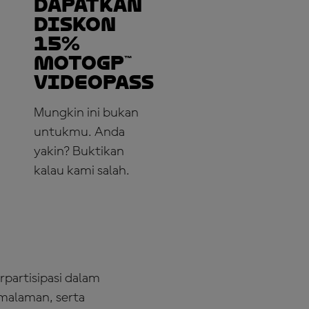
Dapatkan
Diskon
15%
MotoGP™
VideoPass
Mungkin ini bukan
untukmu. Anda
yakin? Buktikan
kalau kami salah.
LANGGANAN
SEKARANG!
partisipasi dalam
emalaman, serta