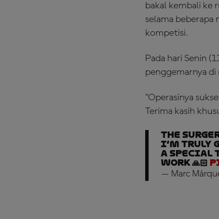
bakal kembali ke 
selama beberapa 
kompetisi.
Pada hari Senin (
penggemarnya di m
"Operasinya sukse
Terima kasih khusu
The surger
I’m truly 
A special 
work 🙏🏻
p
— Marc Márqu