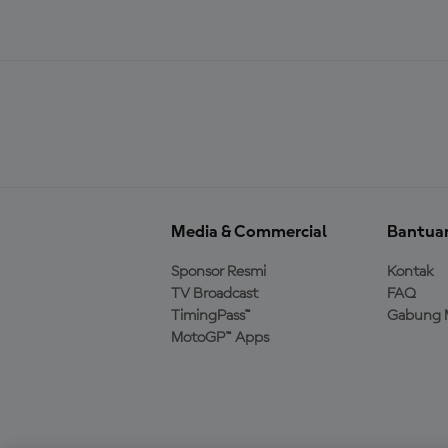
Media & Commercial
Bantua
Sponsor Resmi
Kontak
TV Broadcast
FAQ
TimingPass™
Gabung 
MotoGP™ Apps