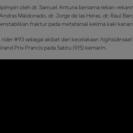
ipimpin oleh dr. Samuel Antuna bersama rekan-rekann
Andras Maldonado, dr. Jorge de las Heras, dr. Raul Bar
menstabilkan fraktur pada metatarsal kelima kaki kana
a
rider
#93 sebagai akibat dari kecelakaan
highside
saat
Grand Prix Prancis pada Sabtu (9/5) kemarin.