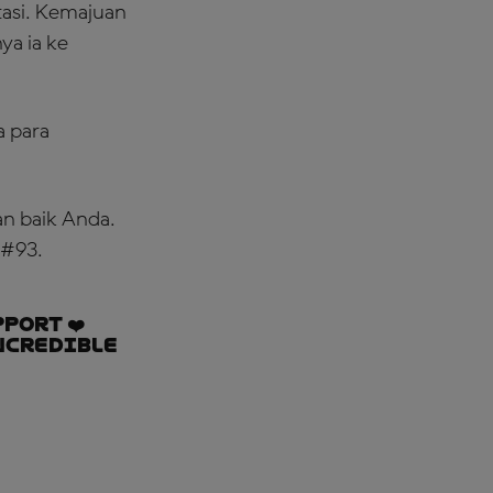
tasi. Kemajuan
a ia ke
a para
an baik Anda.
 #93.
port ❤️
incredible