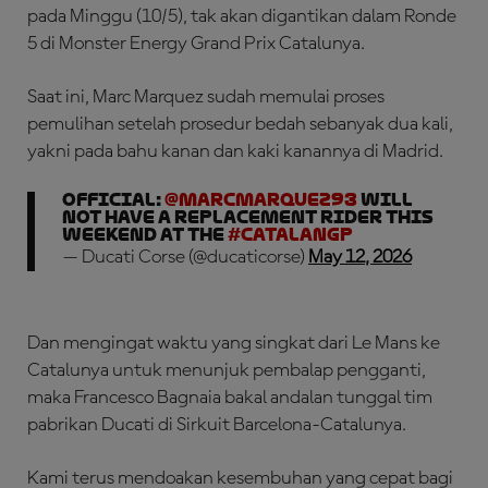
pada Minggu (10/5), tak akan digantikan dalam Ronde
5 di Monster Energy Grand Prix Catalunya.
Saat ini, Marc Marquez sudah memulai proses
pemulihan setelah prosedur bedah sebanyak dua kali,
yakni pada bahu kanan dan kaki kanannya di Madrid.
OFFICIAL:
@marcmarquez93
will
not have a replacement rider this
weekend at the
#CatalanGP
— Ducati Corse (@ducaticorse)
May 12, 2026
Dan mengingat waktu yang singkat dari Le Mans ke
Catalunya untuk menunjuk pembalap pengganti,
maka ​​Francesco Bagnaia bakal andalan tunggal tim
pabrikan Ducati di Sirkuit Barcelona-Catalunya.
Kami terus mendoakan kesembuhan yang cepat bagi