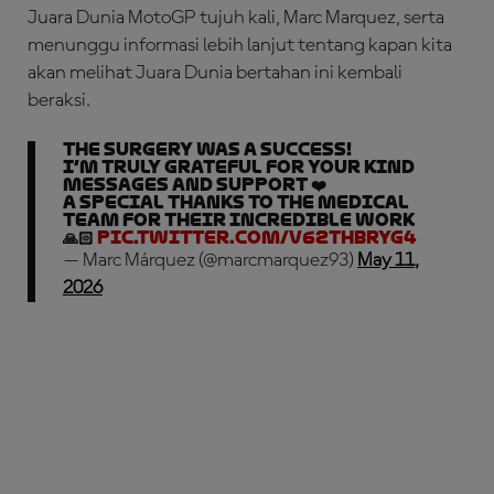
Juara Dunia MotoGP tujuh kali, Marc Marquez, serta
menunggu informasi lebih lanjut tentang kapan kita
akan melihat Juara Dunia bertahan ini kembali
beraksi.
The surgery was a success!
I’m truly grateful for your kind
messages and support ❤️
A special thanks to the medical
team for their incredible work
🙏🏻
pic.twitter.com/V62THbRyg4
— Marc Márquez (@marcmarquez93)
May 11,
2026