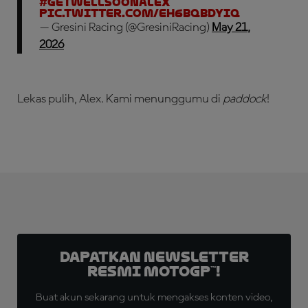
#GetWellSoonAlex
pic.twitter.com/eH6BqbDYiq
— Gresini Racing (@GresiniRacing)
May 21,
2026
Lekas pulih, Alex. Kami menunggumu di
paddock
!
Dapatkan Newsletter
Resmi MotoGP™!
Buat akun sekarang untuk mengakses konten video,