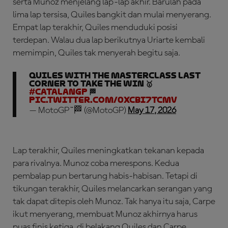
serta Munoz menjelang lap-lap akhir. Barulah pada
lima lap tersisa, Quiles bangkit dan mulai menyerang.
Empat lap terakhir, Quiles menduduki posisi
terdepan. Walau dua lap berikutnya Uriarte kembali
memimpin, Quiles tak menyerah begitu saja.
QUILES WITH THE MASTERCLASS LAST
CORNER TO TAKE THE WIN 🥇
#CatalanGP
🏁
pic.twitter.com/0xCbi7tCmV
— MotoGP™🏁 (@MotoGP)
May 17, 2026
Lap terakhir, Quiles meningkatkan tekanan kepada
para rivalnya. Munoz coba merespons. Kedua
pembalap pun bertarung habis-habisan. Tetapi di
tikungan terakhir, Quiles melancarkan serangan yang
tak dapat ditepis oleh Munoz. Tak hanya itu saja, Carpe
ikut menyerang, membuat Munoz akhirnya harus
puas finis ketiga, di belakang Quiles dan Carpe.