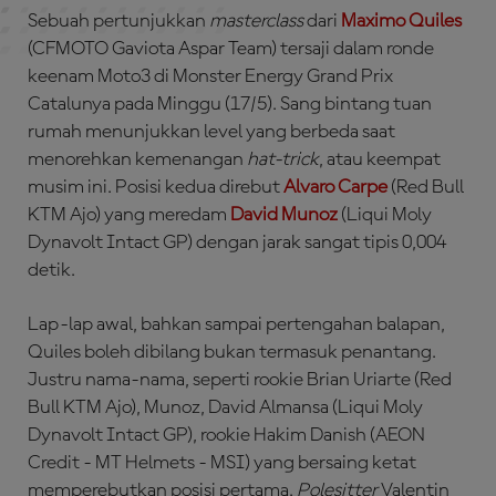
Sebuah pertunjukkan
masterclass
dari
Maximo Quiles
(CFMOTO Gaviota Aspar Team) tersaji dalam ronde
keenam Moto3 di Monster Energy Grand Prix
Catalunya pada Minggu (17/5). Sang bintang tuan
rumah menunjukkan level yang berbeda saat
menorehkan kemenangan
hat-trick
, atau keempat
musim ini. Posisi kedua direbut
Alvaro Carpe
(Red Bull
KTM Ajo) yang meredam
David Munoz
(Liqui Moly
Dynavolt Intact GP) dengan jarak sangat tipis 0,004
detik.
Lap-lap awal, bahkan sampai pertengahan balapan,
Quiles boleh dibilang bukan termasuk penantang.
Justru nama-nama, seperti rookie Brian Uriarte (Red
Bull KTM Ajo), Munoz, David Almansa (Liqui Moly
Dynavolt Intact GP), rookie Hakim Danish (AEON
Credit - MT Helmets - MSI) yang bersaing ketat
memperebutkan posisi pertama.
Polesitter
Valentin