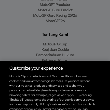
MotoGP™ Predictor
MotoGP Guru Predict
MotoGP Guru Racing 25/26
MotoGP™26
Tentang Kami
MotoGP Group
Kebijakan Cookie
Pemberitahuan Hukum
Kebijakan Privasi
Kebijakan Pembelian
Customize your experience
MotoGP™ Sports Entertainment Group and its suppliers use
cookies and similar technologies to measure your interactions
with our websites, products and services, and to show you
Unduh Aplikasi Resmi MotoGP™
personalized advertising based on a profile made from your
browsing habits (for example, pages viewed by you). By clicking
“Enable all”, you agree to the storing of our cookies on your device
for those purposes. By clicking “Customize” you can choose which
categories of cookies you prefer to enable or refuse. You can