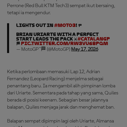
Perrone (Red Bull KTM Tech3) sempat ikut bersaing,
tetapi ia mengendur.
LIGHTS OUT IN
#Moto3
! 🚥
Brian Uriarte with a perfect
start leads the pack ⚔️
#CatalanGP
🏁
pic.twitter.com/rw3vu68PQm
— MotoGP™🏁 (@MotoGP)
May 17, 2026
Ketika perlombaan memasuki Lap 12, Adrian
Fernandez (Leopard Racing) menjelma sebagai
penantang baru. Ia mengambil alih pimpinan lomba
dari Uriarte. Sementara pada tahap yang sama, Quiles
berada di posisi keenam. Sebagian besar jalannya
balapan, Quiles menjaga jarak dan menghemat ban.
Balapan sempat dipimpin lagi oleh Uriarte, Almansa