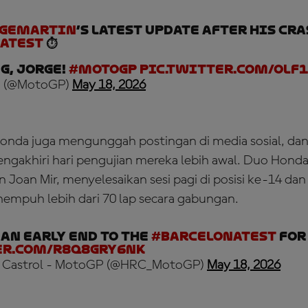
rgemartin
’s latest update after his cra
aTest
⏱️
g, Jorge!
#MotoGP
pic.twitter.com/oLF
 (@MotoGP)
May 18, 2026
onda juga mengunggah postingan di media sosial, da
engakhiri hari pengujian mereka lebih awal. Duo Hond
n Joan Mir, menyelesaikan sesi pagi di posisi ke-14 dan
mpuh lebih dari 70 lap secara gabungan.
 an early end to the
#BarcelonaTest
for 
er.com/r8Q8gRy6NK
 Castrol - MotoGP (@HRC_MotoGP)
May 18, 2026