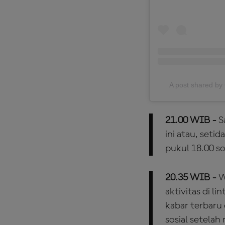
A post shared 
21.00 WIB -
S
ini atau, seti
pukul 18.00 s
20.35 WIB -
W
aktivitas di l
kabar terbaru 
sosial setelah