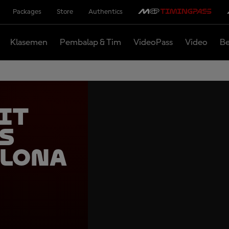
Packages
Store
Authentics
Klasemen
Pembalap & Tim
VideoPass
Video
Be
it
s
elona