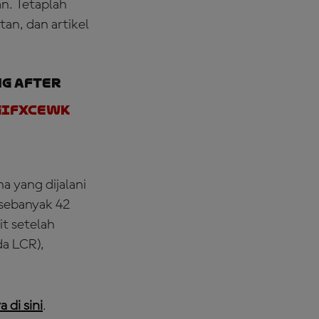
an. Tetaplah
an, dan artikel
ng after
GIFxcewk
 yang dijalani
 sebanyak 42
it setelah
da LCR),
 di sini
.