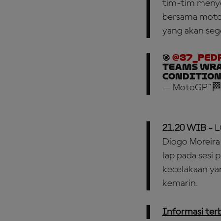
tim-tim menyel
bersama motog
yang akan seg
🎯
@37_ped
teams wra
condition
— MotoGP™🏁
21.20 WIB -
L
Diogo Moreira
lap pada sesi 
kecelakaan ya
kemarin.
Informasi terb