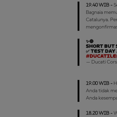
19.40 WIB -
S
Bagnaia memula
Catalunya. Pem
mengonfirmasi 
✨🔴
Short but
✅ Test Day
#DucatiL
— Ducati Cors
19.00 WIB -
H
Anda tidak me
Anda kesempa
18.20 WIB -
W