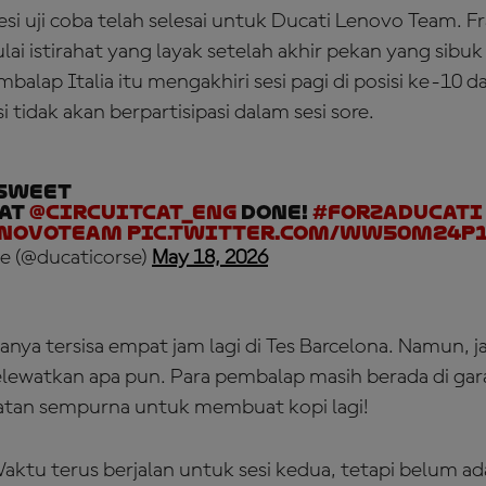
esi uji coba telah selesai untuk Ducati Lenovo Team. F
i istirahat yang layak setelah akhir pekan yang sibuk
balap Italia itu mengakhiri sesi pagi di posisi ke-10 d
tidak akan berpartisipasi dalam sesi sore.
 sweet
 at
@Circuitcat_eng
DONE!
#ForzaDucati
enovoTeam
pic.twitter.com/wW50M24p
e (@ducaticorse)
May 18, 2026
anya tersisa empat jam lagi di Tes Barcelona. Namun, j
lewatkan apa pun. Para pembalap masih berada di gar
tan sempurna untuk membuat kopi lagi!
aktu terus berjalan untuk sesi kedua, tetapi belum a