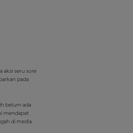
a aksi seru sore
ibarkan pada
sih belum ada
ami mendapat
ggah di media