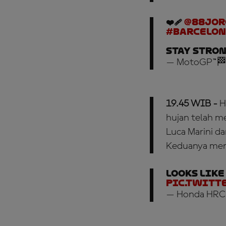
❤️‍🩹
@88jo
#Barcelon
Stay stron
— MotoGP™🏁
19.45 WIB
-
H
hujan telah m
Luca Marini da
Keduanya mene
Looks like
pic.twitt
— Honda HRC