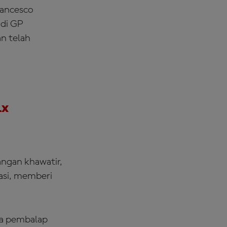
rancesco
 di GP
an telah
1x
angan khawatir,
asi, memberi
da pembalap