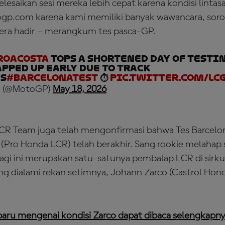
esaikan sesi mereka lebih cepat karena kondisi lintas
p.com karena kami memiliki banyak wawancara, sorot
era hadir – merangkum tes pasca-GP.
roacosta
tops a shortened day of testi
pped up early due to track
s
#BarcelonaTest
⏱️
pic.twitter.com/lc
 (@MotoGP)
May 18, 2026
CR Team juga telah mengonfirmasi bahwa Tes Barcelona
 (Pro Honda LCR) telah berakhir. Sang rookie melahap
pagi ini merupakan satu-satunya pembalap LCR di sirku
ng dialami rekan setimnya, Johann Zarco (Castrol Hon
aru mengenai kondisi Zarco dapat dibaca selengkapnya