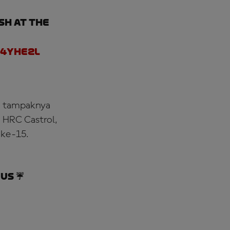
sh at the
14YHE2L
n tampaknya
a HRC Castrol,
 ke-15.
us ☔️