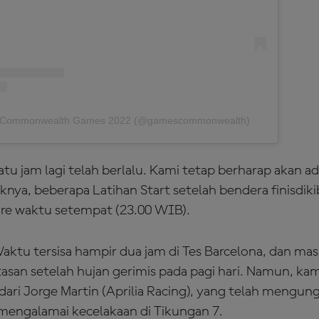
by Commonwealth Games 2022 (@gamescommonwealth)
atu jam lagi telah berlalu. Kami tetap berharap akan ad
daknya, beberapa Latihan Start setelah bendera finisdik
ore waktu setempat (23.00 WIB).
aktu tersisa hampir dua jam di Tes Barcelona, ​​dan ma
intasan setelah hujan gerimis pada pagi hari. Namun, k
dari Jorge Martin (Aprilia Racing), yang telah mengun
 mengalamai kecelakaan di Tikungan 7.