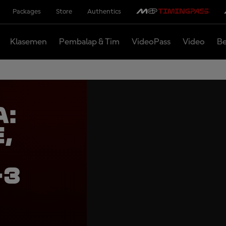
Packages
Store
Authentics
Klasemen
Pembalap & Tim
VideoPass
Video
Be
a:
,
-3