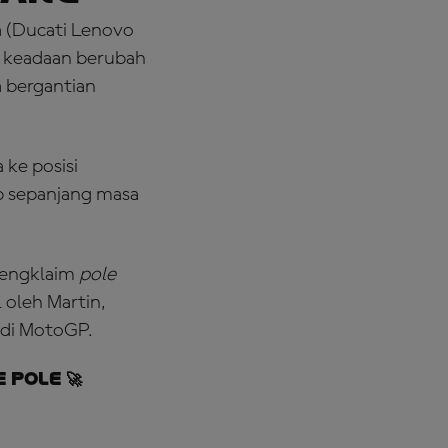
a (Ducati Lenovo
i keadaan berubah
a bergantian
 ke posisi
p sepanjang masa
 mengklaim
pole
 oleh Martin,
 di MotoGP.
 POLE 🚀