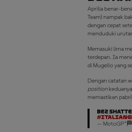
Aprilia benar-ben
Team) nampak bak
dengan cepat sete
menduduki uruta
Memasuki lima meni
terdepan. Ia men
di Mugello yang 
Dengan catatan 
position
keduanya 
memastikan pabr
Bez shatte
#ItalianG
— MotoGP™🏁