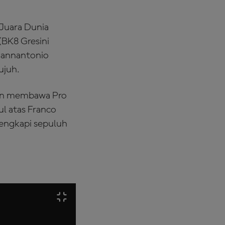
 Juara Dunia
(BK8 Gresini
Giannantonio
ujuh.
ngan membawa Pro
ul atas Franco
lengkapi sepuluh