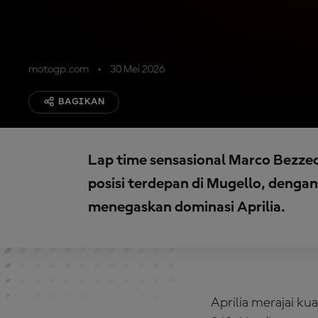
motogp.com
30 Mei 2026
BAGIKAN
Lap time sensasional Marco Bezze
posisi terdepan di Mugello, denga
menegaskan dominasi Aprilia.
Aprilia merajai k