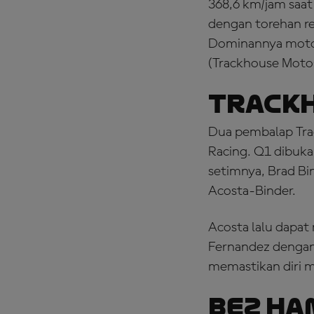
368,6 km/jam saat
dengan torehan r
Dominannya motor 
(Trackhouse Moto
Trackh
Dua pembalap Tr
Racing. Q1 dibuka
setimnya, Brad Bi
Acosta-Binder.
Acosta lalu dapat
Fernandez dengan 
memastikan diri m
Bez Ha