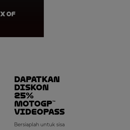
x of
Marco Bezzecchi, J
Brembo Grand Prix 
Dapatkan
Diskon
25%
MotoGP™
VideoPass
Bersiaplah untuk sisa