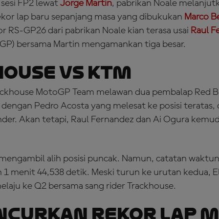
 sesi FP2 lewat
Jorge Martin
, pabrikan Noale melanju
ekor lap baru sepanjang masa yang dibukukan
Marco B
RS-GP26 dari pabrikan Noale kian terasa usai
Raul F
GP) bersama Martin mengamankan tiga besar.
ouse Vs KTM
ackhouse MotoGP Team melawan dua pembalap Red Bu
 dengan Pedro Acosta yang melesat ke posisi teratas, d
nder. Akan tetapi, Raul Fernandez dan Ai Ogura kem
 mengambil alih posisi puncak. Namun, catatan waktun
1 menit 44,538 detik. Meski turun ke urutan kedua, E
elaju ke Q2 bersama sang rider Trackhouse.
ncurkan Rekor Lap 