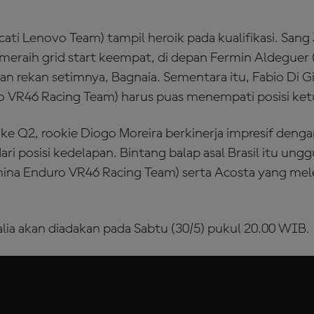
ati Lenovo Team) tampil heroik pada kualifikasi. Sang
 meraih grid start keempat, di depan Fermin Aldeguer 
n rekan setimnya, Bagnaia. Sementara itu, Fabio Di 
 VR46 Racing Team) harus puas menempati posisi ket
s ke Q2, rookie Diogo Moreira berkinerja impresif de
ri posisi kedelapan. Bintang balap asal Brasil itu ungg
mina Enduro VR46 Racing Team) serta Acosta yang me
lia akan diadakan pada Sabtu (30/5) pukul 20.00 WIB.