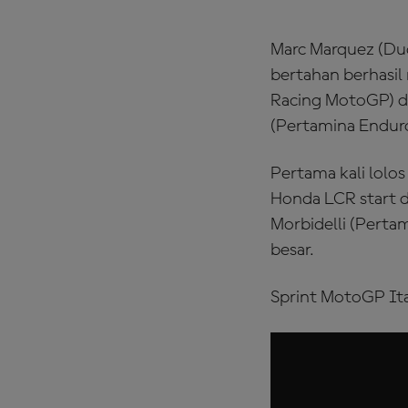
Marc Marquez (Duc
bertahan berhasil
Racing MotoGP) da
(Pertamina Enduro
Pertama kali lolo
Honda LCR start da
Morbidelli (Perta
besar.
Sprint MotoGP Ita