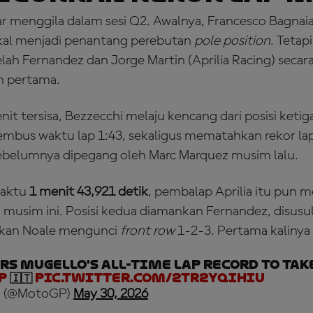
ar menggila dalam sesi Q2. Awalnya, Francesco Bagnai
al menjadi penantang perebutan
pole position
. Tetap
lah Fernandez dan Jorge Martin (Aprilia Racing) secar
n pertama.
t tersisa, Bezzecchi melaju kencang dari posisi ketiga
embus waktu lap 1:43, sekaligus mematahkan rekor la
sebelumnya dipegang oleh Marc Marquez musim lalu.
waktu
1 menit 43,921 detik
, pembalap Aprilia itu pun
musim ini. Posisi kedua diamankan Fernandez, disusul
ikan Noale mengunci
front row
1-2-3. Pertama kalinya
rs Mugello's all-time lap record to take
P
🇮🇹
pic.twitter.com/2Tr2YQIHiU
 (@MotoGP)
May 30, 2026