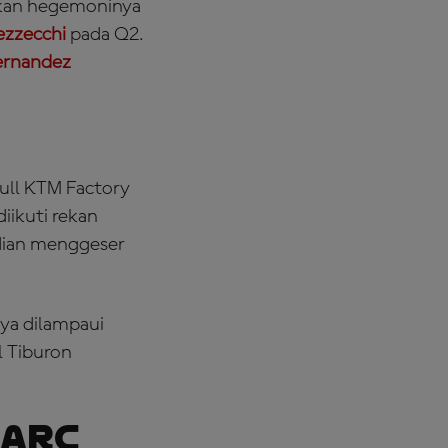
tkan hegemoninya
ezzecchi
pada Q2.
ernandez
ll KTM Factory
iikuti rekan
udian menggeser
ya dilampaui
l Tiburon
Marc