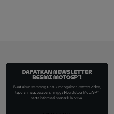
LANGGANAN SEKARANG!
Dapatkan Newsletter
Resmi MotoGP™!
Buat akun sekarang untuk mengakses konten video,
laporan hasil balapan, hingga Newsletter MotoGP™
serta informasi menarik lainnya.
DAFTAR GRATIS