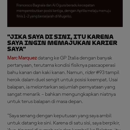
Francesco Bagnaia dan Ai Ogura beradu kecepatan
memperebutkan posisi ketiga, dengan Aprilia melaju menuju
finis 1-2 yang bersejarah di Mugello.
"Jika Saya di Sini, Itu karena
Saya Ingin Memajukan Karier
Saya"
Marc Marquez
datang ke GP Italia dengan banyak
pertanyaan, terutama kondisi fisiknya pascaoperasi
bahu kanan dan kaki kanan. Namun,
rider
#93 tampil
heroik dalam duel sengit untuk posisi keempat. Usai
balapan, ia melontarkan sejumlah pernyataan yang
sangat menarik – bahkan mengungkapkan niatnya
untuk terus balapan di masa depan.
"Saya senang dengan keputusan yang saya ambil
untuk datang ke sini. Karena di satu sisi, saya berpikir,