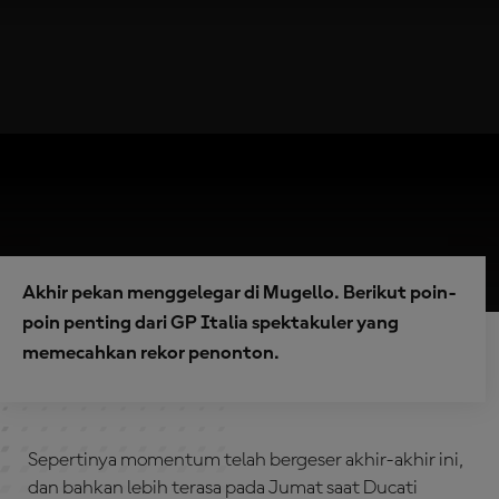
Akhir pekan menggelegar di Mugello. Berikut poin-
poin penting dari GP Italia spektakuler yang
memecahkan rekor penonton.
Sepertinya momentum telah bergeser akhir-akhir ini,
dan bahkan lebih terasa pada Jumat saat Ducati