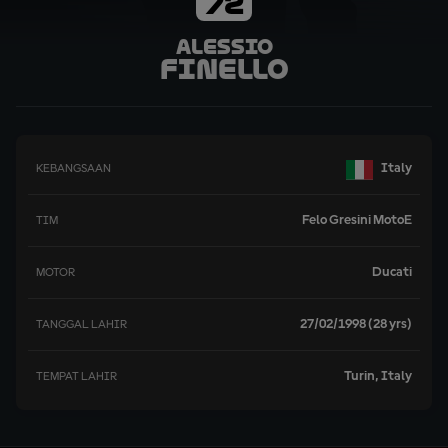
72
Alessio
Finello
Italy
KEBANGSAAN
Felo Gresini MotoE
TIM
Ducati
MOTOR
27/02/1998 (28 yrs)
TANGGAL LAHIR
Turin, Italy
TEMPAT LAHIR