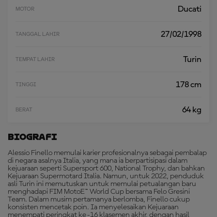
Ducati
MOTOR
27/02/1998
TANGGAL LAHIR
Turin
TEMPAT LAHIR
178 cm
TINGGI
64 kg
BERAT
Biografi
Alessio Finello memulai karier profesionalnya sebagai pembalap
di negara asalnya Italia, yang mana ia berpartisipasi dalam
kejuaraan seperti Supersport 600, National Trophy, dan bahkan
Kejuaraan Supermotard Italia. Namun, untuk 2022, penduduk
asli Turin ini memutuskan untuk memulai petualangan baru
menghadapi FIM MotoE™ World Cup bersama Felo Gresini
Team. Dalam musim pertamanya berlomba, Finello cukup
konsisten mencetak poin. Ia menyelesaikan Kejuaraan
menempati peringkat ke-16 klasemen akhir, dengan hasil