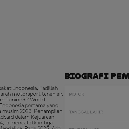
Biografi Pe
akat Indonesia, Fadillah
arah motorsport tanah air.
MOTOR
u ke JuniorGP World
 Indonesia pertama yang
a musim 2023. Penampilan
TANGGAL LAHIR
dcard dalam Kejuaraan
4, ia mencatatkan tiga
Mandalika. Pada 2025, Arbi