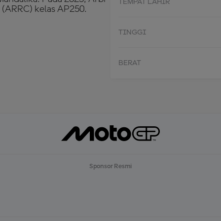
TEMPAT LAHIR
 (ARRC) kelas AP250.
TINGGI
BERAT
Sponsor Resmi