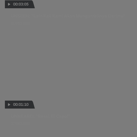
00:03:05
UNSEEN: "Lain Kali Kami Akan Mengambilnya Darimu"
21 MEI 2026
00:01:10
UNHEARD: "Rossi, El Capo!"
17 MEI 2026