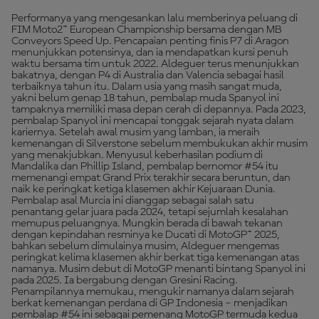
Performanya yang mengesankan lalu memberinya peluang di
FIM Moto2™ European Championship bersama dengan MB
Conveyors Speed Up. Pencapaian penting finis P7 di Aragon
menunjukkan potensinya, dan ia mendapatkan kursi penuh
waktu bersama tim untuk 2022. Aldeguer terus menunjukkan
bakatnya, dengan P4 di Australia dan Valencia sebagai hasil
terbaiknya tahun itu. Dalam usia yang masih sangat muda,
yakni belum genap 18 tahun, pembalap muda Spanyol ini
tampaknya memiliki masa depan cerah di depannya. Pada 2023,
pembalap Spanyol ini mencapai tonggak sejarah nyata dalam
kariernya. Setelah awal musim yang lamban, ia meraih
kemenangan di Silverstone sebelum membukukan akhir musim
yang menakjubkan. Menyusul keberhasilan podium di
Mandalika dan Phillip Island, pembalap bernomor #54 itu
memenangi empat Grand Prix terakhir secara beruntun, dan
naik ke peringkat ketiga klasemen akhir Kejuaraan Dunia.
Pembalap asal Murcia ini dianggap sebagai salah satu
penantang gelar juara pada 2024, tetapi sejumlah kesalahan
memupus peluangnya. Mungkin berada di bawah tekanan
dengan kepindahan resminya ke Ducati di MotoGP™ 2025,
bahkan sebelum dimulainya musim, Aldeguer mengemas
peringkat kelima klasemen akhir berkat tiga kemenangan atas
namanya. Musim debut di MotoGP menanti bintang Spanyol ini
pada 2025. Ia bergabung dengan Gresini Racing.
Penampilannya memukau, mengukir namanya dalam sejarah
berkat kemenangan perdana di GP Indonesia – menjadikan
pembalap #54 ini sebagai pemenang MotoGP termuda kedua