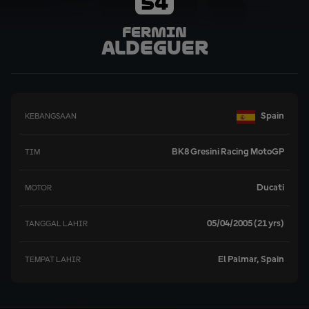
54
Fermin
Aldeguer
Spain
KEBANGSAAN
BK8 Gresini Racing MotoGP
TIM
Ducati
MOTOR
05/04/2005 (21 yrs)
TANGGAL LAHIR
El Palmar, Spain
TEMPAT LAHIR