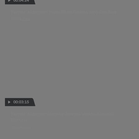
00:04:24
Fermin Aldeguer: Pemulihan Cedera Berjalan Baik
19 FEB 2026
00:03:15
Fermin Aldeguer Ungkap Jangka Waktu Kembali
Beraksi
31 JAN 2026