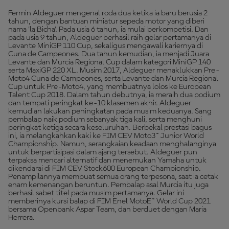
Fermin Aldeguer mengenal roda dua ketika ia baru berusia 2
tahun, dengan bantuan miniatur sepeda motor yang diberi
nama 'la Bicha'. Pada usia 6 tahun, ia mulai berkompetisi. Dan
pada usia 9 tahun, Aldeguer berhasil raih gelar pertamanya di
Levante MiniGP 110 Cup, sekaligus mengawali kariernya di
Cuna de Campeones. Dua tahun kemudian, ia menjadi Juara
Levante dan Murcia Regional Cup dalam kategori MiniGP 140
serta MaxiGP 220 XL. Musim 2017, Aldeguer menaklukkan Pre-
Moto4 Cuna de Campeones, serta Levante dan Murcia Regional
Cup untuk Pre-Moto4, yang membuatnya lolos ke European
Talent Cup 2018. Dalam tahun debutnya, ia meraih dua podium
dan tempati peringkat ke-10 klasemen akhir. Aldeguer
kemudian lakukan peningkatan pada musim keduanya. Sang
pembalap naik podium sebanyak tiga kali, serta menghuni
peringkat ketiga secara keseluruhan. Berbekal prestasi bagus
ini, ia melangkahkan kaki ke FIM CEV Moto3™ Junior World
Championship. Namun, serangkaian keadaan menghalanginya
untuk berpartisipasi dalam ajang tersebut. Aldeguer pun
terpaksa mencari alternatif dan menemukan Yamaha untuk
dikendarai di FIM CEV Stock600 European Championship.
Penampilannya membuat semua orang terpesona, saat ia cetak
enam kemenangan beruntun. Pembalap asal Murcia itu juga
berhasil sabet titel pada musim pertamanya. Gelar ini
memberinya kursi balap di FIM Enel MotoE™ World Cup 2021
bersama Openbank Aspar Team, dan berduet dengan Maria
Herrera.