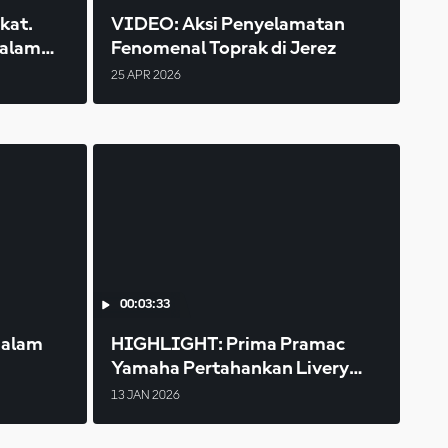
kat.
VIDEO: Aksi Penyelamatan
dalam
Fenomenal Toprak di Jerez
25 APR 2026
00:03:33
dalam
HIGHLIGHT: Prima Pramac
Yamaha Pertahankan Livery
Ungu-Biru
13 JAN 2026