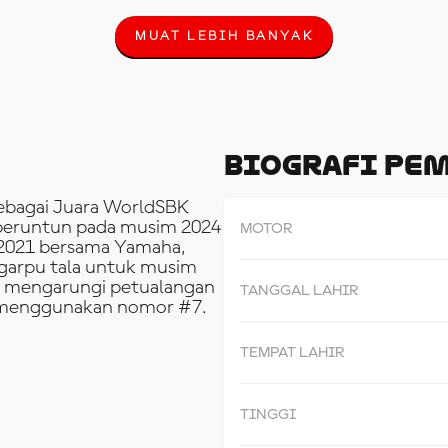
MUAT LEBIH BANYAK
M
U
A
T
L
E
B
Biografi Pe
I
H
B
ebagai Juara WorldSBK
A
 beruntun pada musim 2024
MOTOR
N
 2021 bersama Yamaha,
Y
A
n garpu tala untuk musim
K
an mengarungi petualangan
TANGGAL LAHIR
n menggunakan nomor #7.
TEMPAT LAHIR
TINGGI