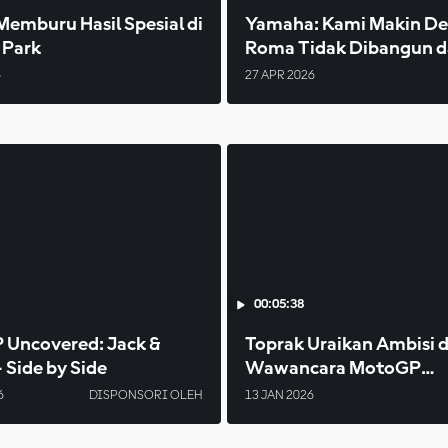
Memburu Hasil Spesial di
Yamaha: Kami Makin De
 Park
Roma Tidak Dibangun 
Sehari
6
27 APR 2026
00:05:38
Uncovered: Jack &
Toprak Uraikan Ambisi 
 Side by Side
Wawancara MotoGP
Pertamanya
6
DISPONSORI OLEH
13 JAN 2026