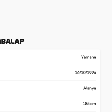
mbalap
Yamaha
16/10/1996
Alanya
185 cm