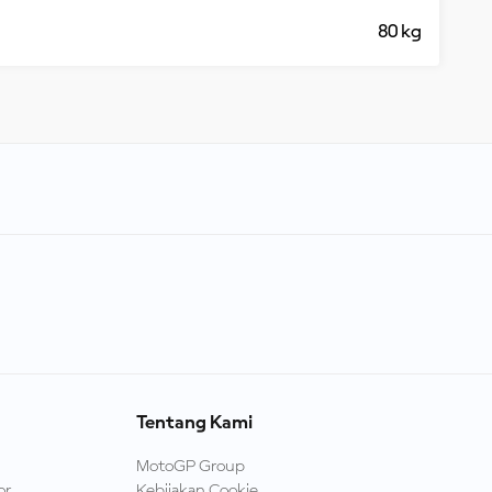
80 kg
Tentang Kami
MotoGP Group
or
Kebijakan Cookie