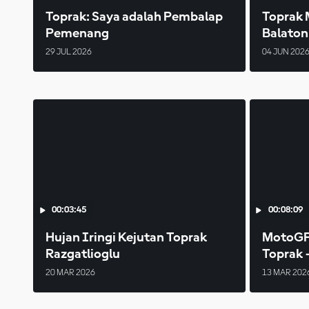
Toprak: Saya adalah Pembalap
Toprak 
Pemenang
Balaton
29 JUL 2026
04 JUN 202
00:03:45
00:08:09
Hujan Iringi Kejutan Toprak
MotoGP 
Razgatlioglu
Toprak -
20 MAR 2026
13 MAR 202