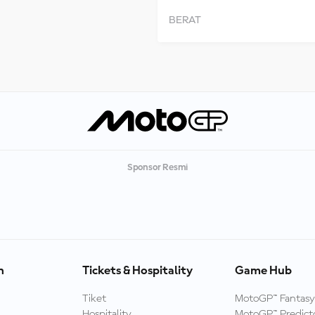
BERAT
Sponsor Resmi
n
Tickets & Hospitality
Game Hub
Tiket
MotoGP™ Fantasy
Hospitality
MotoGP™ Predict