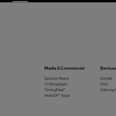
Media & Commercial
Bantua
Sponsor Resmi
Kontak
TV Broadcast
FAQ
TimingPass™
Gabung 
MotoGP™ Apps