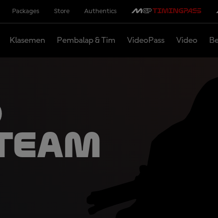
Packages
Store
Authentics
Klasemen
Pembalap & Tim
VideoPass
Video
Be
d
 Team