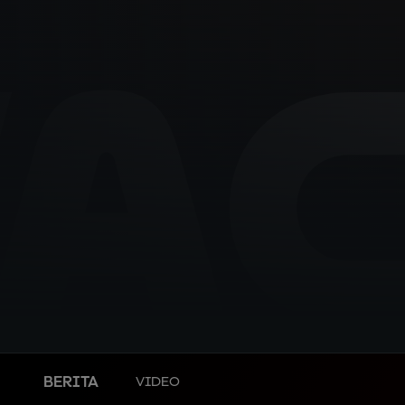
A
BERITA
VIDEO