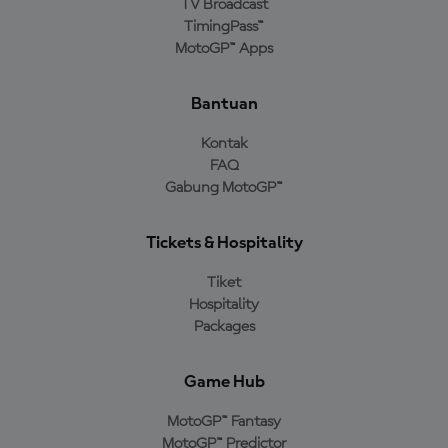
TV Broadcast
TimingPass™
MotoGP™ Apps
Bantuan
Kontak
FAQ
Gabung MotoGP™
Tickets & Hospitality
Tiket
Hospitality
Packages
Game Hub
MotoGP™ Fantasy
MotoGP™ Predictor