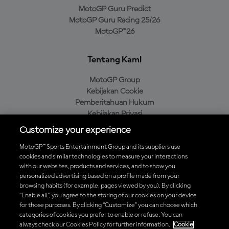
MotoGP Guru Predict
MotoGP Guru Racing 25/26
MotoGP™26
Tentang Kami
MotoGP Group
Kebijakan Cookie
Pemberitahuan Hukum
Kebijakan Privasi
Kebijakan Pembelian
Customize your experience
MotoGP™ Sports Entertainment Group and its suppliers use
cookies and similar technologies to measure your interactions
with our websites, products and services, and to show you
Unduh Aplikasi Resmi MotoGP™
personalized advertising based on a profile made from your
browsing habits (for example, pages viewed by you). By clicking
“Enable all”, you agree to the storing of our cookies on your device
for those purposes. By clicking “Customize” you can choose which
categories of cookies you prefer to enable or refuse. You can
© 2026 MotoGP Sports Entertainment Group. Seluruh hak cipta
always check our Cookies Policy for further information.
Cookie