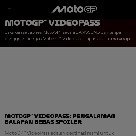
MotoGP™ VideoPass
Saksikan setiap sesi MotoGP™ secara LANGSUNG dan tanpa
gangguan dengan MotoGP™ VideoPass, kapan saja, di mana saja
MotoGP™ VideoPass: Pengalaman
Balapan Bebas Spoiler
MotoGP™ VideoPass adalah destinasi resmi untuk