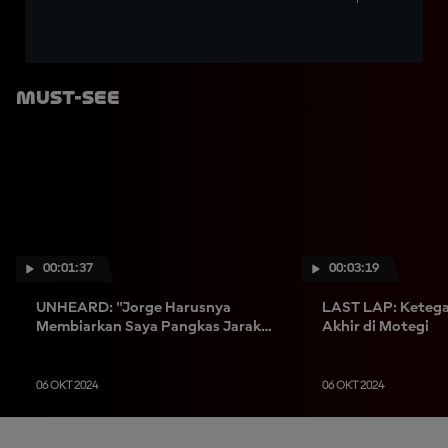
Must-See
00:01:37
00:03:19
UNHEARD: "Jorge Harusnya
LAST LAP: Keteg
Membiarkan Saya Pangkas Jarak
Akhir di Motegi
Jadi Nol"
06 OKT 2024
06 OKT 2024