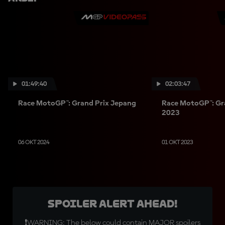
01:49:40
02:03:47
Race MotoGP™: Grand Prix Jepang
Race MotoGP™: Gr
2023
06 OKT 2024
01 OKT 2023
SPOILER ALERT AHEAD!
❗WARNING: The below could contain MAJOR spoilers