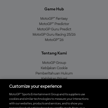
Game Hub
MotoGP™ Fantasy
MotoGP™ Predictor
MotoGP Guru Predict
MotoGP Guru Racing 25/26
MotoGP™26
Tentang Kami
MotoGP Group
Kebijakan Cookie
Pemberitahuan Hukum
Kebijakan Privasi
Kebijakan Pembelian
Customize your experience
MotoGP™ Sports Entertainment Group and its suppliers use
cookies and similar technologies to measure your interactions
with our websites, products and services, and to show you
Unduh Aplikasi Resmi MotoGP™