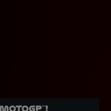
MotoGP™!