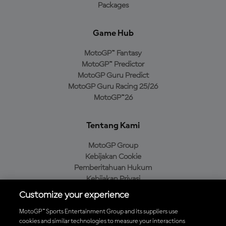
Packages
Game Hub
MotoGP™ Fantasy
MotoGP™ Predictor
MotoGP Guru Predict
MotoGP Guru Racing 25/26
MotoGP™26
Tentang Kami
MotoGP Group
Kebijakan Cookie
Pemberitahuan Hukum
Kebijakan Privasi
Kebijakan Pembelian
Customize your experience
MotoGP™ Sports Entertainment Group and its suppliers use
cookies and similar technologies to measure your interactions