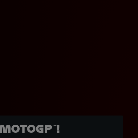
MotoGP™!