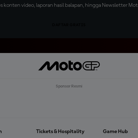
konten video, laporan hasil balapan, hingga Newsletter Moto
DAFTAR GRATIS
Sponsor Resmi
n
Tickets & Hospitality
Game Hub