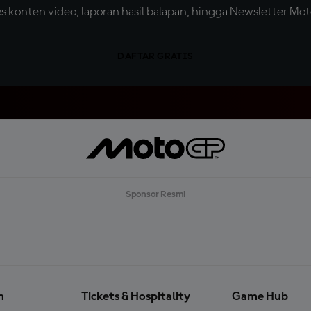
konten video, laporan hasil balapan, hingga Newsletter Moto
DAFTAR GRATIS
Sponsor Resmi
n
Tickets & Hospitality
Game Hub