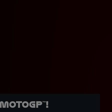
MotoGP™!