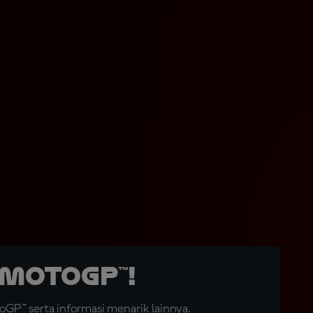
MotoGP™!
GP™ serta informasi menarik lainnya.