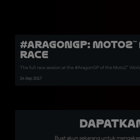
#AragonGP: Moto2™ 
Race
The full race session at the #AragonGP of the Moto2™ Wor
24 Sep 2017
Dapatka
Buat akun sekarang untuk mengakses 