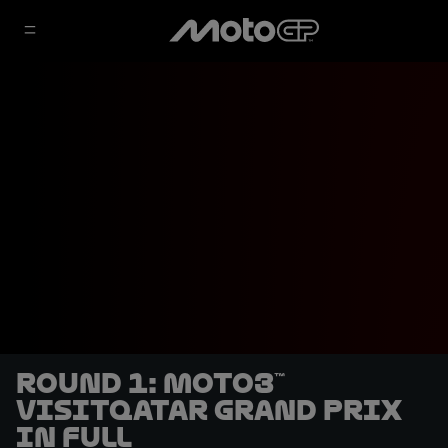
Round 1: Moto3™
VisitQatar Grand Prix
in full