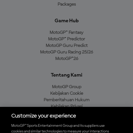
Packages
Game Hub
MotoGP™ Fantasy
MotoGP™ Predictor
MotoGP Guru Predict
MotoGP Guru Racing 25/26
MotoGP™26
Tentang Kami
MotoGP Group
Kebijakan Cookie
Pemberitahuan Hukum
Kebijakan Privasi
Kebijakan Pembelian
Customize your experience
MotoGP™ Sports Entertainment Group and its suppliers use
cookies and similar technologies to measure your interactions