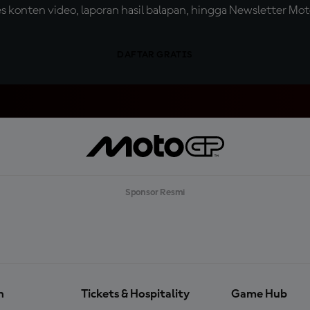
konten video, laporan hasil balapan, hingga Newsletter Moto
DAFTAR GRATIS
Sponsor Resmi
n
Tickets & Hospitality
Game Hub