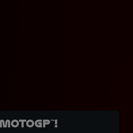
MotoGP™!