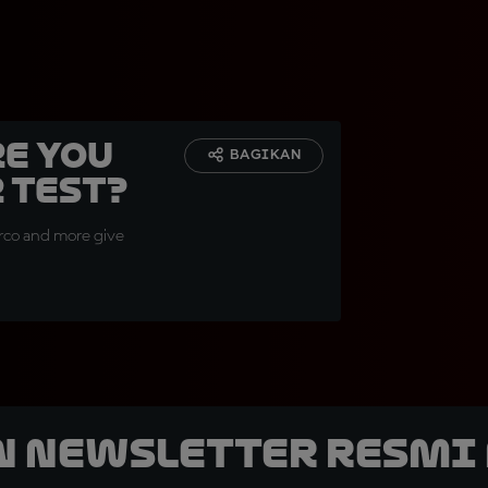
re you
BAGIKAN
 Test?
Zarco and more give
n Newsletter Resmi 