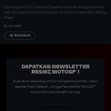
Dorna Sports CEO Carmelo Ezpeleta outlines the agreements
with the teams and how the post-coronavirus calendar is taking
shape
02 Jun 2020
BAGIKAN
Dapatkan Newsletter
Resmi MotoGP™!
Buat akun sekarang untuk mengakses konten video,
laporan hasil balapan, hingga Newsletter MotoGP™
serta informasi menarik lainnya.
DAFTAR GRATIS