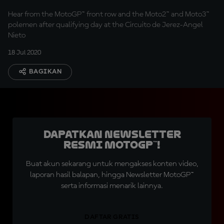
Hear from the MotoGP™ front row and the Moto2™ and Moto3™
polemen after qualifying day at the Circuito de Jerez-Angel
Nieto
18 Jul 2020
BAGIKAN
Dapatkan Newsletter
Resmi MotoGP™!
Buat akun sekarang untuk mengakses konten video,
laporan hasil balapan, hingga Newsletter MotoGP™
serta informasi menarik lainnya.
DAFTAR GRATIS