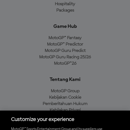
Hospitality
Packages
Game Hub
MotoGP™ Fantasy
MotoGP™ Predictor
MotoGP Guru Predict
MotoGP Guru Racing 25/26
MotoGP™26
Tentang Kami
MotoGP Group
Kebijakan Cookie
Pemberitahuan Hukum
Kebijakan Privasi
Kebijakan Pembelian
Customize your experience
MotoGP™ Sports Entertainment Group and its suppliers use