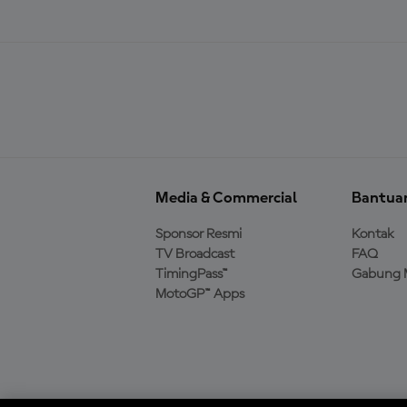
Media & Commercial
Bantua
Sponsor Resmi
Kontak
TV Broadcast
FAQ
TimingPass™
Gabung 
MotoGP™ Apps
Unduh Aplikasi Resmi