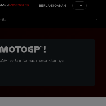
BERLANGGANAN
rita
MotoGP™!
GP™ serta informasi menarik lainnya.