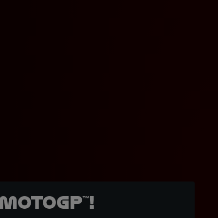
MotoGP™!