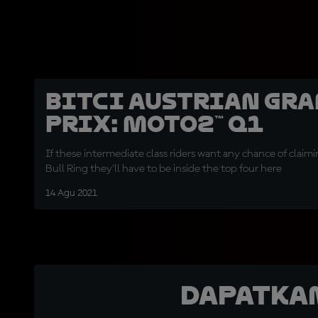
Bitci Austrian Gr
Prix: Moto2™ Q1
If these intermediate class riders want any chance of claim
Bull Ring they'll have to be inside the top four here
14 Agu 2021
Dapatka