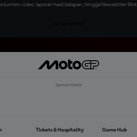
konten video, laporan hasil balapan, hingga Newsletter Moto
DAFTAR GRATIS
Sponsor Resmi
n
Tickets & Hospitality
Game Hub