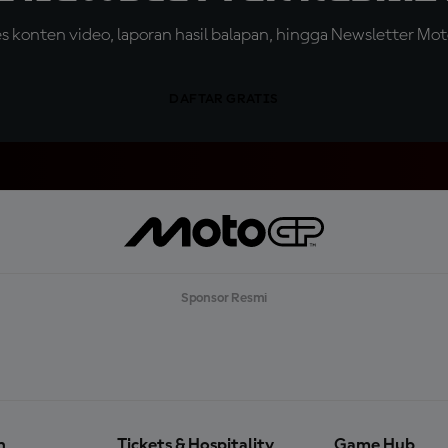
konten video, laporan hasil balapan, hingga Newsletter Moto
DAFTAR GRATIS
Sponsor Resmi
n
Tickets & Hospitality
Game Hub