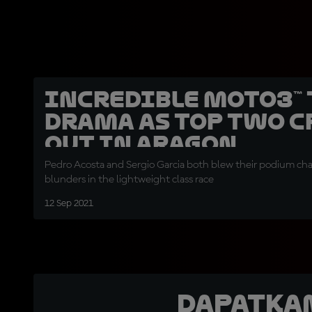
Incredible Moto3™ 
drama as top two c
out in Aragon
Pedro Acosta and Sergio Garcia both blew their podium cha
blunders in the lightweight class race
12 Sep 2021
Dapatka