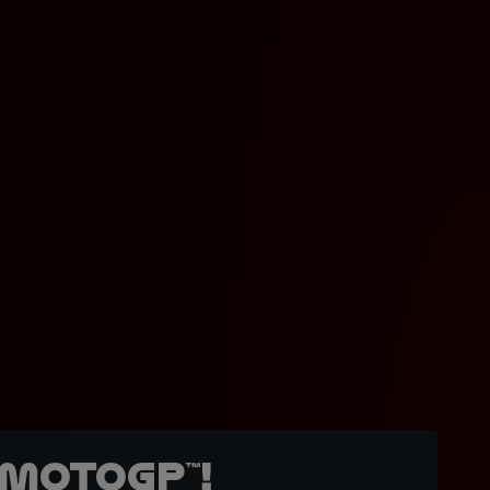
MotoGP™!