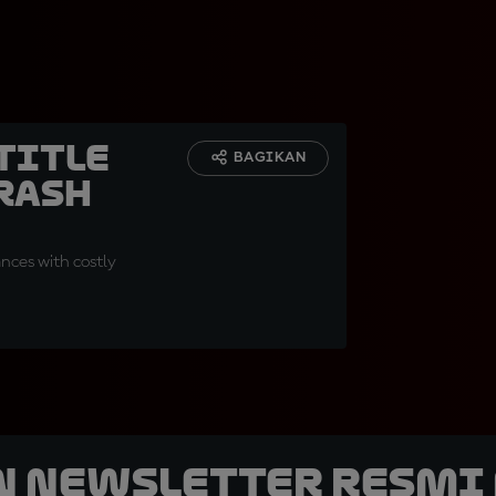
title
BAGIKAN
rash
nces with costly
n Newsletter Resmi 