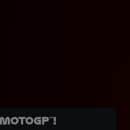
MotoGP™!