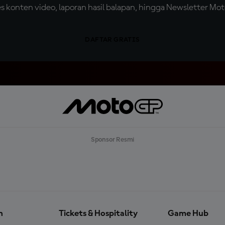
konten video, laporan hasil balapan, hingga Newsletter Moto
DAFTAR GRATIS
Sponsor Resmi
n
Tickets & Hospitality
Game Hub