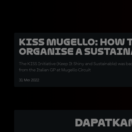
KISS Mugello: how 
organise a sustain
The KISS Initiative (Keep It Shiny and Sustainable) was bac
from the Italian GP at Mugello Circuit
31 Mei 2022
Dapatka