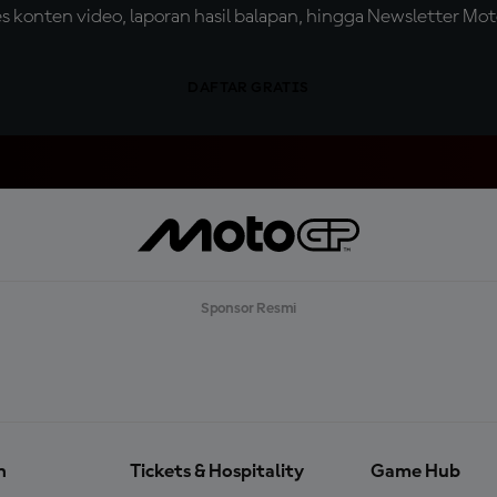
konten video, laporan hasil balapan, hingga Newsletter Moto
DAFTAR GRATIS
Sponsor Resmi
n
Tickets & Hospitality
Game Hub