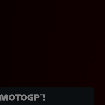
MotoGP™!