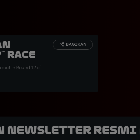
an
BAGIKAN
™ Race
go out in Round 12 of
n Newsletter Resmi 