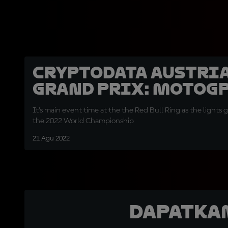
CryptoDATA Austri
Grand Prix: MotoGP
It's main event time at the the Red Bull Ring as the lights 
the 2022 World Championship
21 Agu 2022
Dapatka