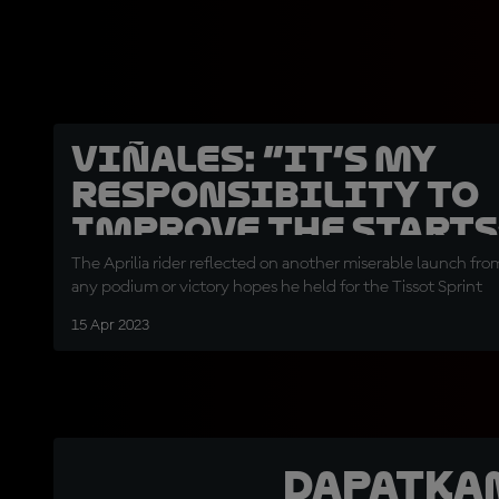
Viñales: “It’s my
responsibility to
improve the starts
The Aprilia rider reflected on another miserable launch fro
any podium or victory hopes he held for the Tissot Sprint
15 Apr 2023
Dapatka