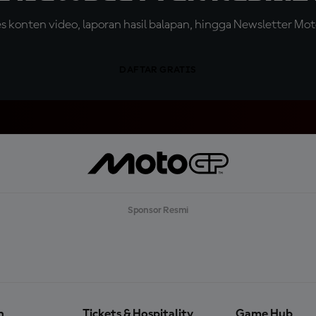
konten video, laporan hasil balapan, hingga Newsletter Moto
DAFTAR GRATIS
Sponsor Resmi
n
Tickets & Hospitality
Game Hub