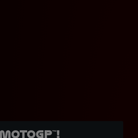
MotoGP™!