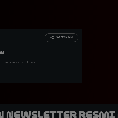
BAGIKAN
”
m the line which blew
n Newsletter Resmi 