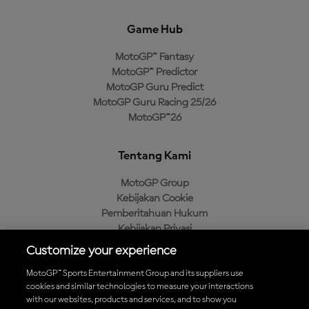
Game Hub
MotoGP™ Fantasy
MotoGP™ Predictor
MotoGP Guru Predict
MotoGP Guru Racing 25/26
MotoGP™26
Tentang Kami
MotoGP Group
Kebijakan Cookie
Pemberitahuan Hukum
Kebijakan Privasi
Kebijakan Pembelian
Customize your experience
MotoGP™ Sports Entertainment Group and its suppliers use
cookies and similar technologies to measure your interactions
with our websites, products and services, and to show you
Unduh Aplikasi Resmi MotoGP™