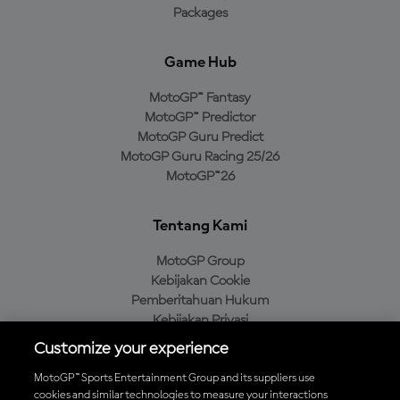
Packages
Game Hub
MotoGP™ Fantasy
MotoGP™ Predictor
MotoGP Guru Predict
MotoGP Guru Racing 25/26
MotoGP™26
Tentang Kami
MotoGP Group
Kebijakan Cookie
Pemberitahuan Hukum
Kebijakan Privasi
Kebijakan Pembelian
Customize your experience
MotoGP™ Sports Entertainment Group and its suppliers use
cookies and similar technologies to measure your interactions