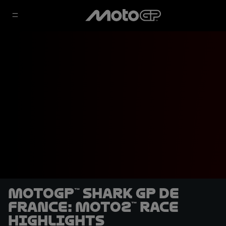
MotoGP™ SHARK GP de
France: Moto2™ race
highlights