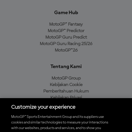
Game Hub
MotoGP™ Fantasy
MotoGP™ Predictor
MotoGP Guru Predict
MotoGP Guru Racing 25/26
MotoGP™26
Tentang Kami
MotoGP Group
Kebijakan Cookie
Pemberitahuan Hukum
Kebijakan Privasi
Kebijakan Pembelian
Customize your experience
MotoGP™ Sports Entertainment Group and its suppliers use
cookies and similar technologies to measure your interactions
with our websites, products and services, and to show you
Unduh Aplikasi Resmi MotoGP™