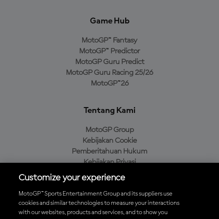
Game Hub
MotoGP™ Fantasy
MotoGP™ Predictor
MotoGP Guru Predict
MotoGP Guru Racing 25/26
MotoGP™26
Tentang Kami
MotoGP Group
Kebijakan Cookie
Pemberitahuan Hukum
Kebijakan Privasi
Kebijakan Pembelian
Customize your experience
MotoGP™ Sports Entertainment Group and its suppliers use
cookies and similar technologies to measure your interactions
with our websites, products and services, and to show you
Unduh Aplikasi Resmi MotoGP™