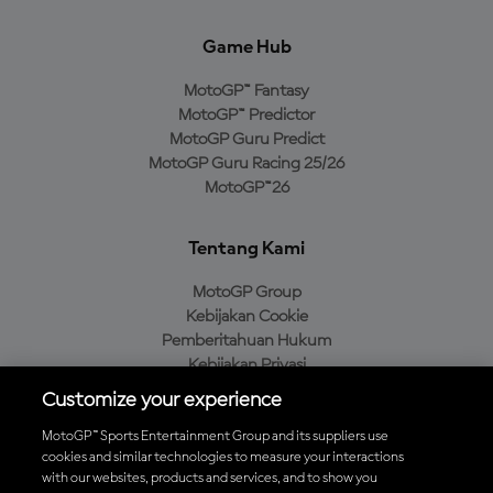
Game Hub
MotoGP™ Fantasy
MotoGP™ Predictor
MotoGP Guru Predict
MotoGP Guru Racing 25/26
MotoGP™26
Tentang Kami
MotoGP Group
Kebijakan Cookie
Pemberitahuan Hukum
Kebijakan Privasi
Kebijakan Pembelian
Customize your experience
MotoGP™ Sports Entertainment Group and its suppliers use
cookies and similar technologies to measure your interactions
with our websites, products and services, and to show you
Unduh Aplikasi Resmi MotoGP™