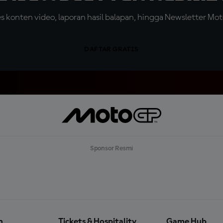
konten video, laporan hasil balapan, hingga Newsletter Moto
DAFTAR GRATIS
Sponsor Resmi
n
Tickets & Hospitality
Game Hub