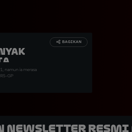
BAGIKAN
nyak
ia
1, namun ia merasa
a RS-GP
n Newsletter Resmi 