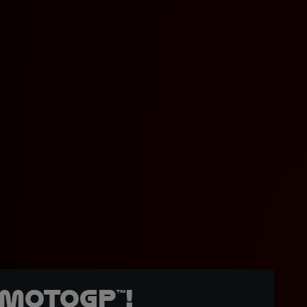
MotoGP™!