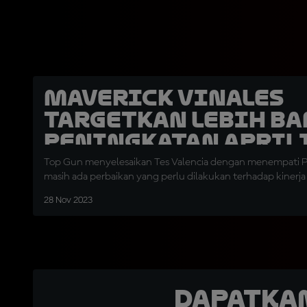
Maverick Vinales
Targetkan Lebih Ba
Peningkatan April
Top Gun menyelesaikan Tes Valencia dengan menempati P
masih ada perbaikan yang perlu dilakukan terhadap kinerj
28 Nov 2023
Dapatka