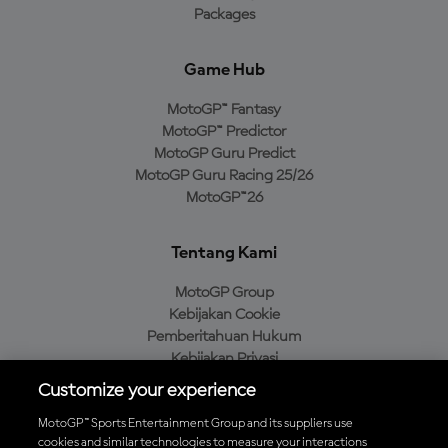
Packages
Game Hub
MotoGP™ Fantasy
MotoGP™ Predictor
MotoGP Guru Predict
MotoGP Guru Racing 25/26
MotoGP™26
Tentang Kami
MotoGP Group
Kebijakan Cookie
Pemberitahuan Hukum
Kebijakan Privasi
Kebijakan Pembelian
Customize your experience
MotoGP™ Sports Entertainment Group and its suppliers use
cookies and similar technologies to measure your interactions