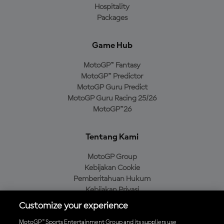
Hospitality
Packages
Game Hub
MotoGP™ Fantasy
MotoGP™ Predictor
MotoGP Guru Predict
MotoGP Guru Racing 25/26
MotoGP™26
Tentang Kami
MotoGP Group
Kebijakan Cookie
Pemberitahuan Hukum
Kebijakan Privasi
Kebijakan Pembelian
Customize your experience
MotoGP™ Sports Entertainment Group and its suppliers use